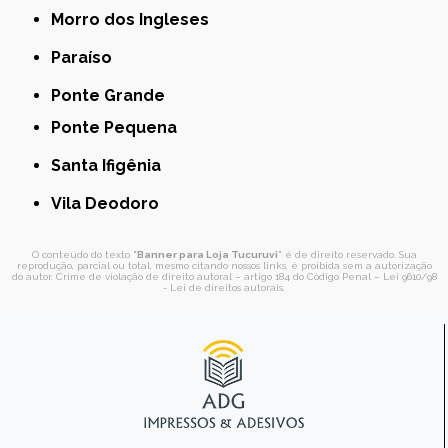
Morro dos Ingleses
Paraíso
Ponte Grande
Ponte Pequena
Santa Ifigênia
Vila Deodoro
O conteúdo do texto "
Banner para Loja Tucuruvi
" é de direito reservado. Sua
reprodução, parcial ou total, mesmo citando nossos links, é proibida sem a autorização
do autor. Crime de violação de direito autoral – artigo 184 do Código Penal –
Lei 9610/98
- Lei de direitos autorais
.