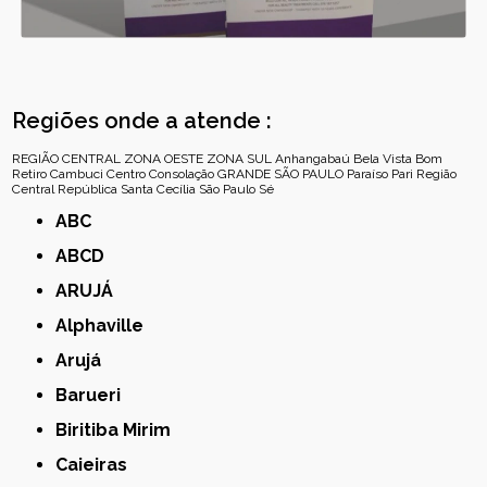
Regiões onde a atende :
REGIÃO CENTRAL
ZONA OESTE
ZONA SUL
Anhangabaú
Bela Vista
Bom
Retiro
Cambuci
Centro
Consolação
GRANDE SÃO PAULO
Paraíso
Pari
Região
Central
República
Santa Cecília
São Paulo
Sé
ABC
ABCD
ARUJÁ
Alphaville
Arujá
Barueri
Biritiba Mirim
Caieiras