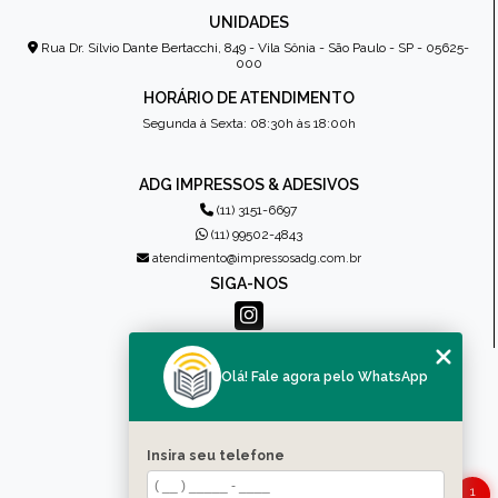
UNIDADES
Rua Dr. Sílvio Dante Bertacchi, 849 - Vila Sônia - São Paulo - SP - 05625-
000
HORÁRIO DE ATENDIMENTO
Segunda à Sexta: 08:30h às 18:00h
ADG IMPRESSOS & ADESIVOS
(11) 3151-6697
(11) 99502-4843
atendimento@impressosadg.com.br
SIGA-NOS
MENU
Olá! Fale agora pelo WhatsApp
HOME
QUEM SOMOS
PRODUTOS
Insira seu telefone
CONTATO
1
CATEGORIAS