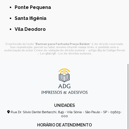
Ponte Pequena
Santa Ifigênia
Vila Deodoro
O conteúdo do texto "
Banner para Fachada Preço Belém
" é de direito reservado.
Sua reprodução, parcial ou total, mesmo citando nossos links, é proibida sem a
autorização do autor. Crime de violação de direito autoral – artigo 184 do Código Penal
–
Lei 9610/98 - Lei de direitos autorais
.
UNIDADES
Rua Dr. Sílvio Dante Bertacchi, 849 - Vila Sônia - São Paulo - SP - 05625-
000
HORÁRIO DE ATENDIMENTO