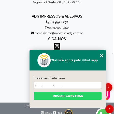
Segunda à Sexta: 08:30h às 18:00h
ADG IMPRESSOS & ADESIVOS
(11) 3151-6697
(11) 99502-4843
atendimento@impressosadg.com.br
SIGA-NOS
MENU
Olá! Fale agora pelo WhatsApp
HOME
QUEM SOMOS
PRODUTOS
Insira seu telefone
CONTATO
CATEGORIAS
1
MAPA DO SITE
INICIAR CONVERSA
Copyright © Impressos ADG. (Lei 9610 de 19/02/1998)
1
HTML
CSS