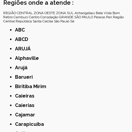
Regiões onde a atende :
REGIÃO CENTRAL
ZONA OESTE
ZONA SUL
Anhangabaú
Bela Vista
Bom
Retiro
Cambuci
Centro
Consolação
GRANDE SÃO PAULO
Paraíso
Pari
Região
Central
República
Santa Cecília
São Paulo
Sé
ABC
ABCD
ARUJÁ
Alphaville
Arujá
Barueri
Biritiba Mirim
Caieiras
Caierias
Cajamar
Carapicuíba