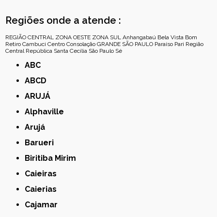
Regiões onde a atende :
REGIÃO CENTRAL
ZONA OESTE
ZONA SUL
Anhangabaú
Bela Vista
Bom
Retiro
Cambuci
Centro
Consolação
GRANDE SÃO PAULO
Paraíso
Pari
Região
Central
República
Santa Cecília
São Paulo
Sé
ABC
ABCD
ARUJÁ
Alphaville
Arujá
Barueri
Biritiba Mirim
Caieiras
Caierias
Cajamar