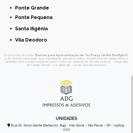
Ponte Grande
Ponte Pequena
Santa Ifigênia
Vila Deodoro
O conteúdo do texto "
Banner para Apresentação de Tcc Preço Jardim Bonfiglioli
"
é de direito reservado. Sua reprodução, parcial ou total, mesmo citando nossos links, é
proibida sem a autorização do autor. Crime de violação de direito autoral – artigo 184
do Código Penal –
Lei 9610/98 - Lei de direitos autorais
.
UNIDADES
Rua Dr. Sílvio Dante Bertacchi, 849 - Vila Sônia - São Paulo - SP - 05625-
000