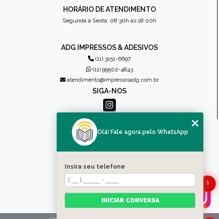
HORÁRIO DE ATENDIMENTO
Segunda à Sexta: 08:30h às 18:00h
ADG IMPRESSOS & ADESIVOS
(11) 3151-6697
(11) 99502-4843
atendimento@impressosadg.com.br
SIGA-NOS
MENU
Olá! Fale agora pelo WhatsApp
HOME
QUEM SOMOS
PRODUTOS
Insira seu telefone
CONTATO
CATEGORIAS
1
MAPA DO SITE
INICIAR CONVERSA
Copyright © Impressos ADG. (Lei 9610 de 19/02/1998)