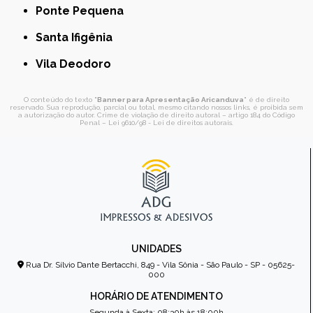
Ponte Pequena
Santa Ifigênia
Vila Deodoro
O conteúdo do texto "
Banner para Apresentação Aricanduva
" é de direito
reservado. Sua reprodução, parcial ou total, mesmo citando nossos links, é proibida sem
a autorização do autor. Crime de violação de direito autoral – artigo 184 do Código
Penal –
Lei 9610/98 - Lei de direitos autorais
.
UNIDADES
Rua Dr. Sílvio Dante Bertacchi, 849 - Vila Sônia - São Paulo - SP - 05625-
000
HORÁRIO DE ATENDIMENTO
Segunda à Sexta: 08:30h às 18:00h