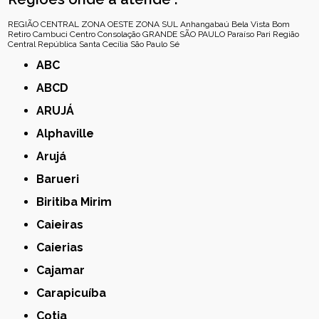
REGIÃO CENTRAL
ZONA OESTE
ZONA SUL
Anhangabaú
Bela Vista
Bom
Retiro
Cambuci
Centro
Consolação
GRANDE SÃO PAULO
Paraíso
Pari
Região
Central
República
Santa Cecília
São Paulo
Sé
ABC
ABCD
ARUJÁ
Alphaville
Arujá
Barueri
Biritiba Mirim
Caieiras
Caierias
Cajamar
Carapicuíba
Cotia