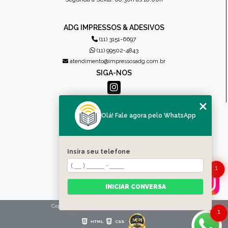
ADG IMPRESSOS & ADESIVOS
(11) 3151-6697
(11) 99502-4843
atendimento@impressosadg.com.br
SIGA-NOS
MENU
Olá! Fale agora pelo WhatsApp
HOME
QUEM SOMOS
PRODUTOS
Insira seu telefone
CONTATO
1
CATEGORIAS
MAPA DO SITE
INICIAR CONVERSA
Copyright © Impressos ADG. (Lei 9610 de 19/02/1998)
1
HTML
CSS