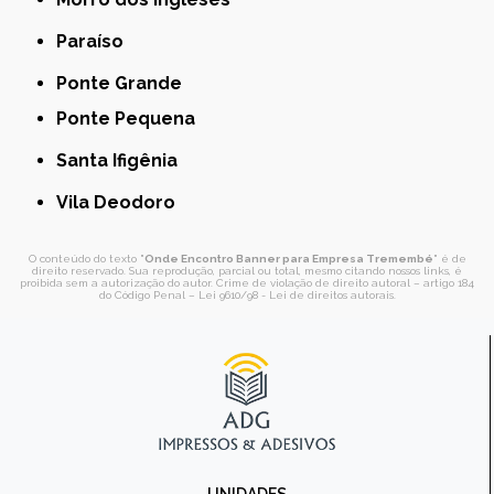
Paraíso
Ponte Grande
Ponte Pequena
Santa Ifigênia
Vila Deodoro
O conteúdo do texto "
Onde Encontro Banner para Empresa Tremembé
" é de
direito reservado. Sua reprodução, parcial ou total, mesmo citando nossos links, é
proibida sem a autorização do autor. Crime de violação de direito autoral – artigo 184
do Código Penal –
Lei 9610/98 - Lei de direitos autorais
.