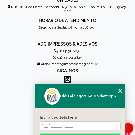
UNIDADES
Rua Dr. Sílvio Dante Bertacchi, 849 - Vila Sônia - São Paulo - SP - 05625-
000
HORÁRIO DE ATENDIMENTO
Segunda à Sexta: 08:30h às 18:00h
ADG IMPRESSOS & ADESIVOS
(11) 3151-6697
(11) 99502-4843
atendimento@impressosadg.com.br
SIGA-NOS
MENU
Olá! Fale agora pelo WhatsApp
HOME
QUEM SOMOS
PRODUTOS
Insira seu telefone
CONTATO
1
CATEGORIAS
MAPA DO SITE