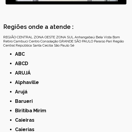
Regiões onde a atende :
REGIÃO CENTRAL
ZONA OESTE
ZONA SUL
Anhangabaú
Bela Vista
Bom
Retiro
Cambuci
Centro
Consolação
GRANDE SÃO PAULO
Paraíso
Pari
Região
Central
República
Santa Cecília
São Paulo
Sé
ABC
ABCD
ARUJÁ
Alphaville
Arujá
Barueri
Biritiba Mirim
Caieiras
Caierias