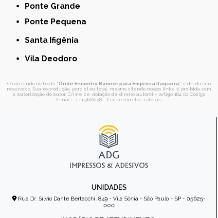
Ponte Grande
Ponte Pequena
Santa Ifigênia
Vila Deodoro
O conteúdo do texto "
Onde Encontro Banner para Empresa Itaquera
" é de direito
reservado. Sua reprodução, parcial ou total, mesmo citando nossos links, é proibida sem
a autorização do autor. Crime de violação de direito autoral – artigo 184 do Código
Penal –
Lei 9610/98 - Lei de direitos autorais
.
UNIDADES
Rua Dr. Sílvio Dante Bertacchi, 849 - Vila Sônia - São Paulo - SP - 05625-
000