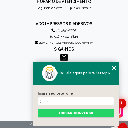
HORÁRIO DE ATENDIMENTO
Segunda à Sexta: 08:30h às 18:00h
ADG IMPRESSOS & ADESIVOS
(11) 3151-6697
(11) 99502-4843
atendimento@impressosadg.com.br
SIGA-NOS
MENU
Olá! Fale agora pelo WhatsApp
HOME
QUEM SOMOS
PRODUTOS
Insira seu telefone
CONTATO
1
CATEGORIAS
MAPA DO SITE
INICIAR CONVERSA
Copyright © Impressos ADG. (Lei 9610 de 19/02/1998)
1