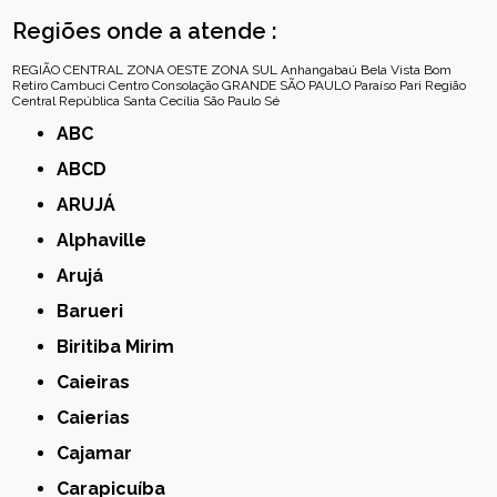
Regiões onde a atende :
REGIÃO CENTRAL
ZONA OESTE
ZONA SUL
Anhangabaú
Bela Vista
Bom
Retiro
Cambuci
Centro
Consolação
GRANDE SÃO PAULO
Paraíso
Pari
Região
Central
República
Santa Cecília
São Paulo
Sé
ABC
ABCD
ARUJÁ
Alphaville
Arujá
Barueri
Biritiba Mirim
Caieiras
Caierias
Cajamar
Carapicuíba