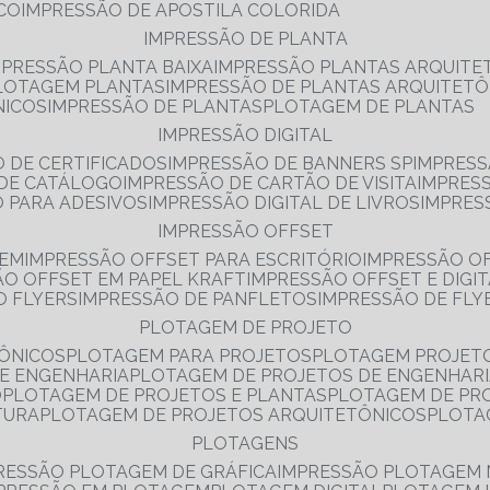
NCO
IMPRESSÃO DE APOSTILA COLORIDA
IMPRESSÃO DE PLANTA
MPRESSÃO PLANTA BAIXA
IMPRESSÃO PLANTAS ARQUITE
PLOTAGEM PLANTAS
IMPRESSÃO DE PLANTAS ARQUITETÔ
NICOS
IMPRESSÃO DE PLANTAS
PLOTAGEM DE PLANTAS
IMPRESSÃO DIGITAL
O DE CERTIFICADOS
IMPRESSÃO DE BANNERS SP
IMPRESS
 DE CATÁLOGO
IMPRESSÃO DE CARTÃO DE VISITA
IMPRES
O PARA ADESIVOS
IMPRESSÃO DIGITAL DE LIVROS
IMPRES
IMPRESSÃO OFFSET
GEM
IMPRESSÃO OFFSET PARA ESCRITÓRIO
IMPRESSÃO O
ÃO OFFSET EM PAPEL KRAFT
IMPRESSÃO OFFSET E DIGI
O FLYERS
IMPRESSÃO DE PANFLETOS
IMPRESSÃO DE FLY
PLOTAGEM DE PROJETO
TÔNICOS
PLOTAGEM PARA PROJETOS
PLOTAGEM PROJET
DE ENGENHARIA
PLOTAGEM DE PROJETOS DE ENGENHAR
O
PLOTAGEM DE PROJETOS E PLANTAS
PLOTAGEM DE PR
TURA
PLOTAGEM DE PROJETOS ARQUITETÔNICOS
PLOT
PLOTAGENS
RESSÃO PLOTAGEM DE GRÁFICA
IMPRESSÃO PLOTAGEM 