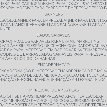
PRESA PARA CARROS
ADESIVO PARA LOGOTIPO
ADESIVO
RESARIAL
ADESIVO PARA PAREDE DE EMPRESA
ADESIVO 
BANNERS
 ESCOLA
BANNER PARA EMPRESA
BANNER PARA EVENTO
R PARA MANICURE
BANNER PARA SALÃO
BANNER PARA AN
ANNER
DADOS VARIÁVEIS
E CRACHÁ
DADOS VARIÁVEIS PARA E-MAIL MARKETING
 VARIÁVEIS
IMPRESSÃO DE CRACHÁ COM DADOS VARIÁVE
GRÁFICA PARA IMPRESSÃO EM DADOS VARIÁVEIS
IMPRESS
E CÓDIGO DE BARRAS
DADOS VARIÁVEIS PARA IMPRESSÃO
VARIÁVEIS CÓDIGO DE BARRAS
ENCADERNAÇÃO
ENCADERNAÇÃO E IMPRESSÃO
ENCADERNAÇÃO DE MON
NCADERNAÇÃO DE ÁLBUM
ENCADERNAÇÃO DE TCC
ENCA
ERNAÇÃO BROCHURA
ENCADERNAÇÃO ARTESANAL
ENC
IMPRESSÃO DE APOSTILAS
SÃO OFFSET APOSTILA
IMPRESSÃO APOSTILA ESCOLAR
NTOS
IMPRESSÃO DE APOSTILAS CONCURSOS
IMPRESSÃO
DA DE APOSTILAS
IMPRESSÃO DE APOSTILAS DE TREIN