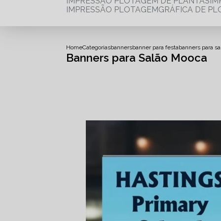
IMPRESSÃO PLOTAGEM DE PLANTAS
I
IMPRESSÃO PLOTAGEM
GRÁFICA DE P
Home
Categorias
banners
banner para festa
banners para s
Banners para Salão Mooca