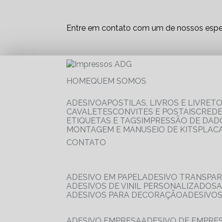
Entre em contato com um de nossos espec
HOME
QUEM SOMOS
ADESIVO
APOSTILAS, LIVROS E LIVRET
CAVALETES
CONVITES E POSTAIS
CRED
ETIQUETAS E TAGS
IMPRESSÃO DE DADO
MONTAGEM E MANUSEIO DE KITS
PLAC
CONTATO
ADESIVO EM PAPEL
ADESIVO TRANSPA
ADESIVOS DE VINIL PERSONALIZADOS
ADESIVOS PARA DECORAÇÃO
ADESIVO
ADESIVO EMPRESA
ADESIVO DE EMPR