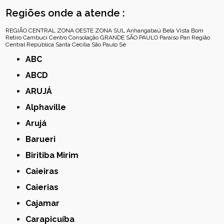
Regiões onde a atende :
REGIÃO CENTRAL
ZONA OESTE
ZONA SUL
Anhangabaú
Bela Vista
Bom
Retiro
Cambuci
Centro
Consolação
GRANDE SÃO PAULO
Paraíso
Pari
Região
Central
República
Santa Cecília
São Paulo
Sé
ABC
ABCD
ARUJÁ
Alphaville
Arujá
Barueri
Biritiba Mirim
Caieiras
Caierias
Cajamar
Carapicuíba