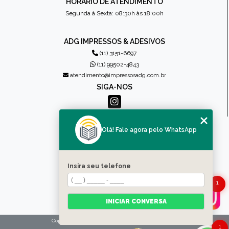
HORÁRIO DE ATENDIMENTO
Segunda à Sexta: 08:30h às 18:00h
ADG IMPRESSOS & ADESIVOS
(11) 3151-6697
(11) 99502-4843
atendimento@impressosadg.com.br
SIGA-NOS
MENU
Olá! Fale agora pelo WhatsApp
HOME
QUEM SOMOS
PRODUTOS
Insira seu telefone
CONTATO
1
CATEGORIAS
MAPA DO SITE
INICIAR CONVERSA
Copyright © Impressos ADG. (Lei 9610 de 19/02/1998)
1