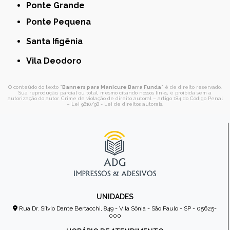
Ponte Grande
Ponte Pequena
Santa Ifigênia
Vila Deodoro
O conteúdo do texto "
Banners para Manicure Barra Funda
" é de direito reservado.
Sua reprodução, parcial ou total, mesmo citando nossos links, é proibida sem a
autorização do autor. Crime de violação de direito autoral – artigo 184 do Código Penal
–
Lei 9610/98 - Lei de direitos autorais
.
UNIDADES
Rua Dr. Sílvio Dante Bertacchi, 849 - Vila Sônia - São Paulo - SP - 05625-
000