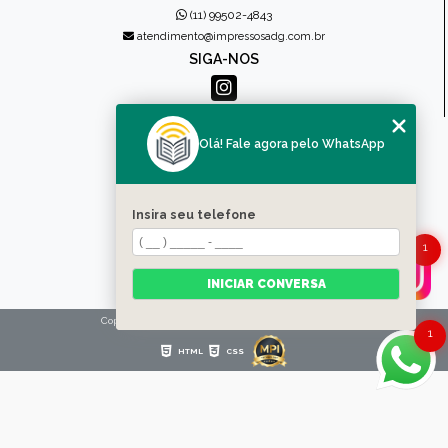
(11) 99502-4843
atendimento@impressosadg.com.br
SIGA-NOS
MENU
Olá! Fale agora pelo WhatsApp
HOME
QUEM SOMOS
PRODUTOS
Insira seu telefone
CONTATO
CATEGORIAS
1
MAPA DO SITE
INICIAR CONVERSA
Copyright © Impressos ADG. (Lei 9610 de 19/02/1998)
1
HTML
CSS