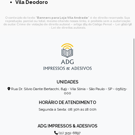
Vila Deodoro
O conteúdo do texto "
Banners para Loja Vila Andrade
" é de direito reservado. Sua
reprodução, parcial ou total, mesmo citando nossos links, é proibida sem a autorização
do autor. Crime de violação de direito autoral – artigo 184 do Código Penal –
Lei 9610/98
- Lei de direitos autorais
.
UNIDADES
Rua Dr. Sílvio Dante Bertacchi, 849 - Vila Sônia - São Paulo - SP - 05625-
000
HORÁRIO DE ATENDIMENTO
Segunda à Sexta: 08:30h às 18:00h
ADG IMPRESSOS & ADESIVOS
(11) 3151-6697