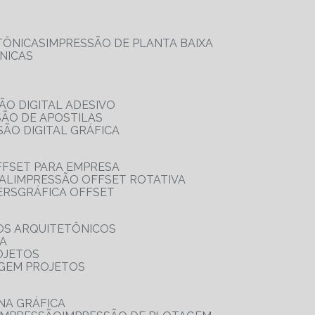
TÔNICAS
IMPRESSÃO DE PLANTA BAIXA
NICAS
ÃO DIGITAL ADESIVO
SÃO DE APOSTILAS
SÃO DIGITAL GRÁFICA
FFSET PARA EMPRESA
TAL
IMPRESSÃO OFFSET ROTATIVA
ERS
GRÁFICA OFFSET
OS ARQUITETÔNICOS
IA
OJETOS
AGEM PROJETOS
NA GRÁFICA