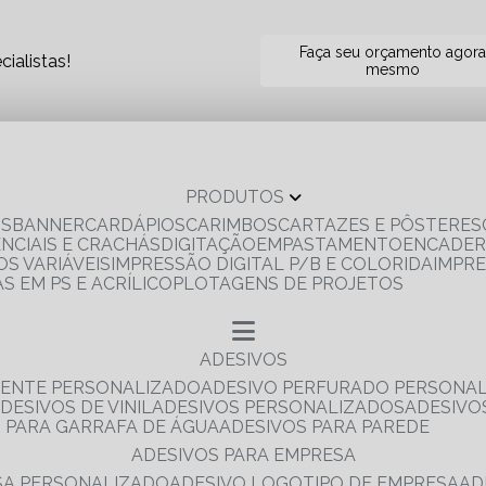
Faça seu orçamento agor
ialistas!
mesmo
PRODUTOS
OS
BANNER
CARDÁPIOS
CARIMBOS
CARTAZES E PÔSTERES
ENCIAIS E CRACHÁS
DIGITAÇÃO
EMPASTAMENTO
ENCADE
S VARIÁVEIS
IMPRESSÃO DIGITAL P/B E COLORIDA
IMPR
AS EM PS E ACRÍLICO
PLOTAGENS DE PROJETOS
ADESIVOS
RENTE PERSONALIZADO
ADESIVO PERFURADO PERSONA
ADESIVOS DE VINIL
ADESIVOS PERSONALIZADOS
ADESIV
S PARA GARRAFA DE ÁGUA
ADESIVOS PARA PAREDE
ADESIVOS PARA EMPRESA
ESA PERSONALIZADO
ADESIVO LOGOTIPO DE EMPRESA
A