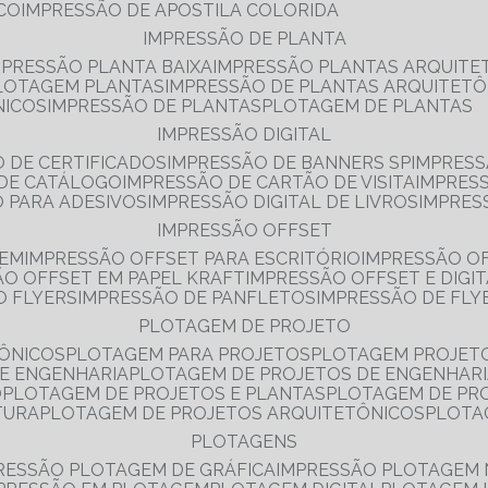
NCO
IMPRESSÃO DE APOSTILA COLORIDA
IMPRESSÃO DE PLANTA
MPRESSÃO PLANTA BAIXA
IMPRESSÃO PLANTAS ARQUITE
PLOTAGEM PLANTAS
IMPRESSÃO DE PLANTAS ARQUITETÔ
NICOS
IMPRESSÃO DE PLANTAS
PLOTAGEM DE PLANTAS
IMPRESSÃO DIGITAL
O DE CERTIFICADOS
IMPRESSÃO DE BANNERS SP
IMPRESS
 DE CATÁLOGO
IMPRESSÃO DE CARTÃO DE VISITA
IMPRES
O PARA ADESIVOS
IMPRESSÃO DIGITAL DE LIVROS
IMPRES
IMPRESSÃO OFFSET
GEM
IMPRESSÃO OFFSET PARA ESCRITÓRIO
IMPRESSÃO O
ÃO OFFSET EM PAPEL KRAFT
IMPRESSÃO OFFSET E DIGI
O FLYERS
IMPRESSÃO DE PANFLETOS
IMPRESSÃO DE FLY
PLOTAGEM DE PROJETO
TÔNICOS
PLOTAGEM PARA PROJETOS
PLOTAGEM PROJET
DE ENGENHARIA
PLOTAGEM DE PROJETOS DE ENGENHAR
O
PLOTAGEM DE PROJETOS E PLANTAS
PLOTAGEM DE PR
TURA
PLOTAGEM DE PROJETOS ARQUITETÔNICOS
PLOT
PLOTAGENS
RESSÃO PLOTAGEM DE GRÁFICA
IMPRESSÃO PLOTAGEM 