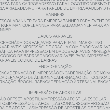
PRESA PARA CARROS
ADESIVO PARA LOGOTIPO
ADESIVO
RESARIAL
ADESIVO PARA PAREDE DE EMPRESA
ADESIVO 
BANNERS
 ESCOLA
BANNER PARA EMPRESA
BANNER PARA EVENTO
R PARA MANICURE
BANNER PARA SALÃO
BANNER PARA AN
ANNER
DADOS VARIÁVEIS
E CRACHÁ
DADOS VARIÁVEIS PARA E-MAIL MARKETING
 VARIÁVEIS
IMPRESSÃO DE CRACHÁ COM DADOS VARIÁVE
GRÁFICA PARA IMPRESSÃO EM DADOS VARIÁVEIS
IMPRESS
E CÓDIGO DE BARRAS
DADOS VARIÁVEIS PARA IMPRESSÃO
VARIÁVEIS CÓDIGO DE BARRAS
ENCADERNAÇÃO
ENCADERNAÇÃO E IMPRESSÃO
ENCADERNAÇÃO DE MON
NCADERNAÇÃO DE ÁLBUM
ENCADERNAÇÃO DE TCC
ENCA
ERNAÇÃO BROCHURA
ENCADERNAÇÃO ARTESANAL
ENC
IMPRESSÃO DE APOSTILAS
SÃO OFFSET APOSTILA
IMPRESSÃO APOSTILA ESCOLAR
NTOS
IMPRESSÃO DE APOSTILAS CONCURSOS
IMPRESSÃO
DA DE APOSTILAS
IMPRESSÃO DE APOSTILAS DE TREIN