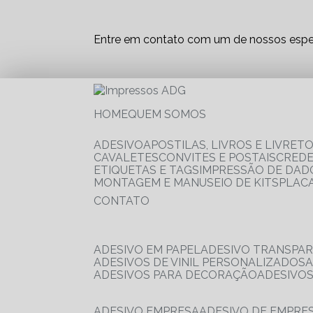
Entre em contato com um de nossos espec
HOME
QUEM SOMOS
ADESIVO
APOSTILAS, LIVROS E LIVRET
CAVALETES
CONVITES E POSTAIS
CRED
ETIQUETAS E TAGS
IMPRESSÃO DE DADO
MONTAGEM E MANUSEIO DE KITS
PLAC
CONTATO
ADESIVO EM PAPEL
ADESIVO TRANSPA
ADESIVOS DE VINIL PERSONALIZADOS
ADESIVOS PARA DECORAÇÃO
ADESIVO
ADESIVO EMPRESA
ADESIVO DE EMPR