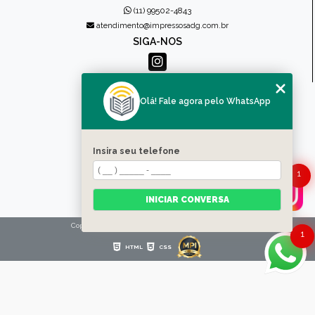
(11) 99502-4843
atendimento@impressosadg.com.br
SIGA-NOS
MENU
Olá! Fale agora pelo WhatsApp
HOME
QUEM SOMOS
PRODUTOS
Insira seu telefone
CONTATO
CATEGORIAS
1
MAPA DO SITE
INICIAR CONVERSA
Copyright © Impressos ADG. (Lei 9610 de 19/02/1998)
1
HTML
CSS