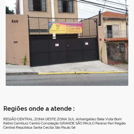
Regiões onde a atende :
REGIÃO CENTRAL
ZONA OESTE
ZONA SUL
Anhangabaú
Bela Vista
Bom
Retiro
Cambuci
Centro
Consolação
GRANDE SÃO PAULO
Paraíso
Pari
Região
Central
República
Santa Cecília
São Paulo
Sé