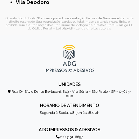
Vila Deodoro
O conteúdo do texto "
Banners para Apresentação Ferraz de Vasconcelos
" é de
direito reservado. Sua reprodução, parcial ou total, mesmo citando nossos links, é
proibida sem a autorização do autor. Crime de violação de direito autoral – artigo 184
do Código Penal –
Lei 9610/98 - Lei de direitos autorais
.
UNIDADES
Rua Dr. Sílvio Dante Bertacchi, 849 - Vila Sônia - São Paulo - SP - 05625-
000
HORÁRIO DE ATENDIMENTO
Segunda à Sexta: 08:30h às 18:00h
ADG IMPRESSOS & ADESIVOS
(11) 3151-6697