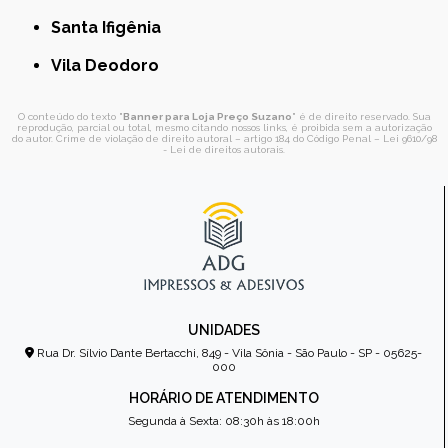
Santa Ifigênia
Vila Deodoro
O conteúdo do texto "
Banner para Loja Preço Suzano
" é de direito reservado. Sua
reprodução, parcial ou total, mesmo citando nossos links, é proibida sem a autorização
do autor. Crime de violação de direito autoral – artigo 184 do Código Penal –
Lei 9610/98
- Lei de direitos autorais
.
UNIDADES
Rua Dr. Sílvio Dante Bertacchi, 849 - Vila Sônia - São Paulo - SP - 05625-
000
HORÁRIO DE ATENDIMENTO
Segunda à Sexta: 08:30h às 18:00h