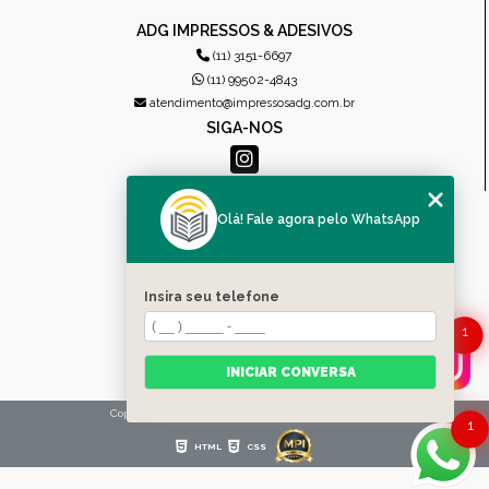
ADG IMPRESSOS & ADESIVOS
(11) 3151-6697
(11) 99502-4843
atendimento@impressosadg.com.br
SIGA-NOS
MENU
Olá! Fale agora pelo WhatsApp
HOME
QUEM SOMOS
PRODUTOS
Insira seu telefone
CONTATO
1
CATEGORIAS
MAPA DO SITE
INICIAR CONVERSA
Copyright © Impressos ADG. (Lei 9610 de 19/02/1998)
1
HTML
CSS