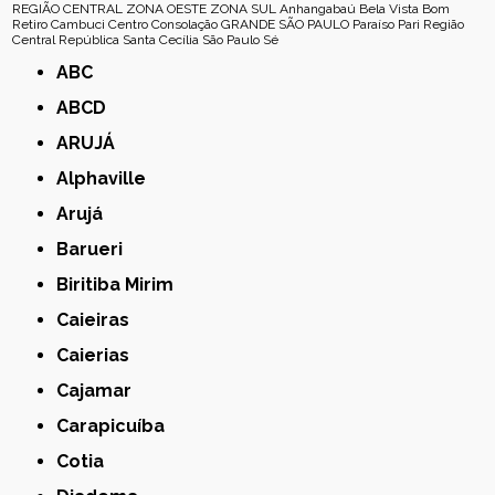
REGIÃO CENTRAL
ZONA OESTE
ZONA SUL
Anhangabaú
Bela Vista
Bom
Retiro
Cambuci
Centro
Consolação
GRANDE SÃO PAULO
Paraíso
Pari
Região
Central
República
Santa Cecília
São Paulo
Sé
ABC
ABCD
ARUJÁ
Alphaville
Arujá
Barueri
Biritiba Mirim
Caieiras
Caierias
Cajamar
Carapicuíba
Cotia