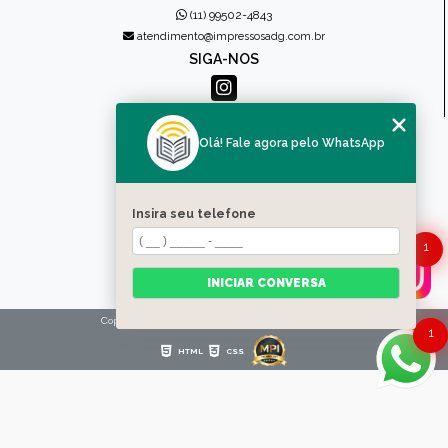
(11) 99502-4843
atendimento@impressosadg.com.br
SIGA-NOS
MENU
Olá! Fale agora pelo WhatsApp
HOME
QUEM SOMOS
PRODUTOS
Insira seu telefone
CONTATO
1
CATEGORIAS
MAPA DO SITE
INICIAR CONVERSA
Copyright © Impressos ADG. (Lei 9610 de 19/02/1998)
1
HTML
CSS