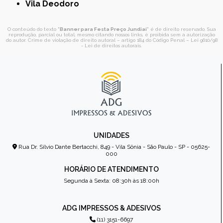
Vila Deodoro
O conteúdo do texto "
Banner para Festa Preço Jundiaí
" é de direito reservado. Sua
reprodução, parcial ou total, mesmo citando nossos links, é proibida sem a autorização
do autor. Crime de violação de direito autoral – artigo 184 do Código Penal –
Lei 9610/98
- Lei de direitos autorais
.
UNIDADES
Rua Dr. Sílvio Dante Bertacchi, 849 - Vila Sônia - São Paulo - SP - 05625-
000
HORÁRIO DE ATENDIMENTO
Segunda à Sexta: 08:30h às 18:00h
ADG IMPRESSOS & ADESIVOS
(11) 3151-6697