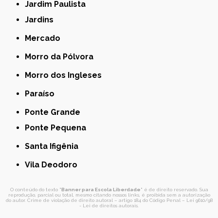
Jardim Paulista
Jardins
Mercado
Morro da Pólvora
Morro dos Ingleses
Paraíso
Ponte Grande
Ponte Pequena
Santa Ifigênia
Vila Deodoro
O conteúdo do texto "
Banner para Escola Liberdade
" é de direito reservado. Sua
reprodução, parcial ou total, mesmo citando nossos links, é proibida sem a autorização
do autor. Crime de violação de direito autoral – artigo 184 do Código Penal –
Lei 9610/98
- Lei de direitos autorais
.