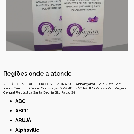
Regiões onde a atende :
REGIÃO CENTRAL
ZONA OESTE
ZONA SUL
Anhangabaú
Bela Vista
Bom
Retiro
Cambuci
Centro
Consolação
GRANDE SÃO PAULO
Paraíso
Pari
Região
Central
República
Santa Cecília
São Paulo
Sé
ABC
ABCD
ARUJÁ
Alphaville