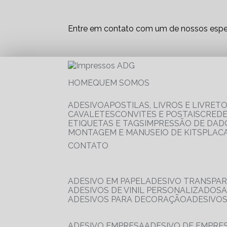
Entre em contato com um de nossos espec
HOME
QUEM SOMOS
ADESIVO
APOSTILAS, LIVROS E LIVRET
CAVALETES
CONVITES E POSTAIS
CRED
ETIQUETAS E TAGS
IMPRESSÃO DE DADO
MONTAGEM E MANUSEIO DE KITS
PLAC
CONTATO
ADESIVO EM PAPEL
ADESIVO TRANSPA
ADESIVOS DE VINIL PERSONALIZADOS
ADESIVOS PARA DECORAÇÃO
ADESIVO
ADESIVO EMPRESA
ADESIVO DE EMPR