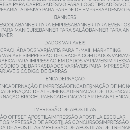
PRESA PARA CARROS
ADESIVO PARA LOGOTIPO
ADESIVO
RESARIAL
ADESIVO PARA PAREDE DE EMPRESA
ADESIVO 
BANNERS
 ESCOLA
BANNER PARA EMPRESA
BANNER PARA EVENTO
R PARA MANICURE
BANNER PARA SALÃO
BANNER PARA AN
ANNER
DADOS VARIÁVEIS
E CRACHÁ
DADOS VARIÁVEIS PARA E-MAIL MARKETING
 VARIÁVEIS
IMPRESSÃO DE CRACHÁ COM DADOS VARIÁVE
GRÁFICA PARA IMPRESSÃO EM DADOS VARIÁVEIS
IMPRESS
E CÓDIGO DE BARRAS
DADOS VARIÁVEIS PARA IMPRESSÃO
VARIÁVEIS CÓDIGO DE BARRAS
ENCADERNAÇÃO
ENCADERNAÇÃO E IMPRESSÃO
ENCADERNAÇÃO DE MON
NCADERNAÇÃO DE ÁLBUM
ENCADERNAÇÃO DE TCC
ENCA
ERNAÇÃO BROCHURA
ENCADERNAÇÃO ARTESANAL
ENC
IMPRESSÃO DE APOSTILAS
SÃO OFFSET APOSTILA
IMPRESSÃO APOSTILA ESCOLAR
NTOS
IMPRESSÃO DE APOSTILAS CONCURSOS
IMPRESSÃO
DA DE APOSTILAS
IMPRESSÃO DE APOSTILAS DE TREIN