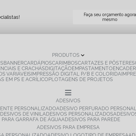
Faça seu orçamento agor
ialistas!
mesmo
PRODUTOS
OS
BANNER
CARDÁPIOS
CARIMBOS
CARTAZES E PÔSTERES
ENCIAIS E CRACHÁS
DIGITAÇÃO
EMPASTAMENTO
ENCADE
S VARIÁVEIS
IMPRESSÃO DIGITAL P/B E COLORIDA
IMPR
AS EM PS E ACRÍLICO
PLOTAGENS DE PROJETOS
ADESIVOS
RENTE PERSONALIZADO
ADESIVO PERFURADO PERSONA
ADESIVOS DE VINIL
ADESIVOS PERSONALIZADOS
ADESIV
S PARA GARRAFA DE ÁGUA
ADESIVOS PARA PAREDE
ADESIVOS PARA EMPRESA
ESA PERSONALIZADO
ADESIVO LOGOTIPO DE EMPRESA
A