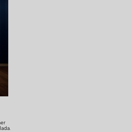
ner
lada.