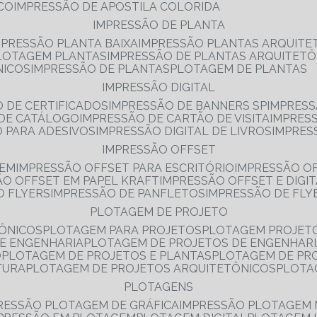
NCO
IMPRESSÃO DE APOSTILA COLORIDA
IMPRESSÃO DE PLANTA
MPRESSÃO PLANTA BAIXA
IMPRESSÃO PLANTAS ARQUITE
PLOTAGEM PLANTAS
IMPRESSÃO DE PLANTAS ARQUITETÔ
NICOS
IMPRESSÃO DE PLANTAS
PLOTAGEM DE PLANTAS
IMPRESSÃO DIGITAL
O DE CERTIFICADOS
IMPRESSÃO DE BANNERS SP
IMPRESS
 DE CATÁLOGO
IMPRESSÃO DE CARTÃO DE VISITA
IMPRES
O PARA ADESIVOS
IMPRESSÃO DIGITAL DE LIVROS
IMPRES
IMPRESSÃO OFFSET
GEM
IMPRESSÃO OFFSET PARA ESCRITÓRIO
IMPRESSÃO O
ÃO OFFSET EM PAPEL KRAFT
IMPRESSÃO OFFSET E DIGI
O FLYERS
IMPRESSÃO DE PANFLETOS
IMPRESSÃO DE FLY
PLOTAGEM DE PROJETO
TÔNICOS
PLOTAGEM PARA PROJETOS
PLOTAGEM PROJET
DE ENGENHARIA
PLOTAGEM DE PROJETOS DE ENGENHAR
O
PLOTAGEM DE PROJETOS E PLANTAS
PLOTAGEM DE PR
TURA
PLOTAGEM DE PROJETOS ARQUITETÔNICOS
PLOT
PLOTAGENS
RESSÃO PLOTAGEM DE GRÁFICA
IMPRESSÃO PLOTAGEM 