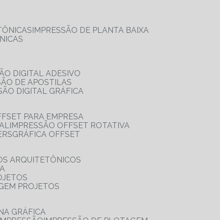
TÔNICAS
IMPRESSÃO DE PLANTA BAIXA
NICAS
ÃO DIGITAL ADESIVO
SÃO DE APOSTILAS
SÃO DIGITAL GRÁFICA
FFSET PARA EMPRESA
TAL
IMPRESSÃO OFFSET ROTATIVA
ERS
GRÁFICA OFFSET
OS ARQUITETÔNICOS
IA
OJETOS
AGEM PROJETOS
NA GRÁFICA