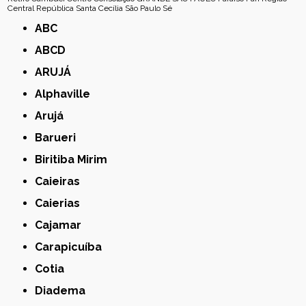
Central
República
Santa Cecília
São Paulo
Sé
ABC
ABCD
ARUJÁ
Alphaville
Arujá
Barueri
Biritiba Mirim
Caieiras
Caierias
Cajamar
Carapicuíba
Cotia
Diadema