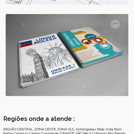
Regiões onde a atende :
REGIÃO CENTRAL
ZONA OESTE
ZONA SUL
Anhangabaú
Bela Vista
Bom
Retiro
Cambuci
Centro
Consolação
GRANDE SÃO PAULO
Paraíso
Pari
Região