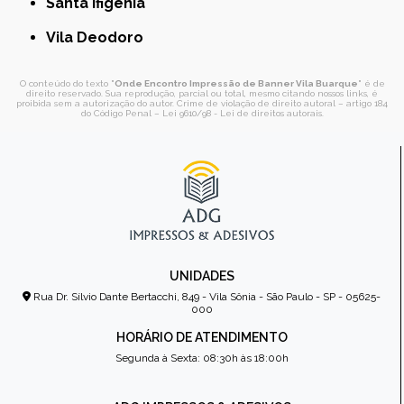
Santa Ifigênia
Vila Deodoro
O conteúdo do texto "
Onde Encontro Impressão de Banner Vila Buarque
" é de
direito reservado. Sua reprodução, parcial ou total, mesmo citando nossos links, é
proibida sem a autorização do autor. Crime de violação de direito autoral – artigo 184
do Código Penal –
Lei 9610/98 - Lei de direitos autorais
.
UNIDADES
Rua Dr. Sílvio Dante Bertacchi, 849 - Vila Sônia - São Paulo - SP - 05625-
000
HORÁRIO DE ATENDIMENTO
Segunda à Sexta: 08:30h às 18:00h