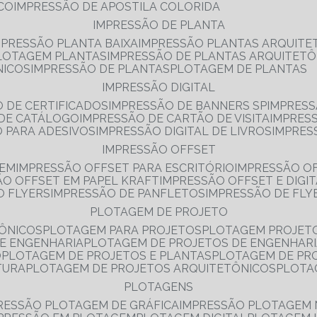
NCO
IMPRESSÃO DE APOSTILA COLORIDA
IMPRESSÃO DE PLANTA
MPRESSÃO PLANTA BAIXA
IMPRESSÃO PLANTAS ARQUITE
PLOTAGEM PLANTAS
IMPRESSÃO DE PLANTAS ARQUITETÔ
NICOS
IMPRESSÃO DE PLANTAS
PLOTAGEM DE PLANTAS
IMPRESSÃO DIGITAL
O DE CERTIFICADOS
IMPRESSÃO DE BANNERS SP
IMPRESS
 DE CATÁLOGO
IMPRESSÃO DE CARTÃO DE VISITA
IMPRES
O PARA ADESIVOS
IMPRESSÃO DIGITAL DE LIVROS
IMPRES
IMPRESSÃO OFFSET
GEM
IMPRESSÃO OFFSET PARA ESCRITÓRIO
IMPRESSÃO O
ÃO OFFSET EM PAPEL KRAFT
IMPRESSÃO OFFSET E DIGI
O FLYERS
IMPRESSÃO DE PANFLETOS
IMPRESSÃO DE FLY
PLOTAGEM DE PROJETO
TÔNICOS
PLOTAGEM PARA PROJETOS
PLOTAGEM PROJET
DE ENGENHARIA
PLOTAGEM DE PROJETOS DE ENGENHAR
O
PLOTAGEM DE PROJETOS E PLANTAS
PLOTAGEM DE PR
TURA
PLOTAGEM DE PROJETOS ARQUITETÔNICOS
PLOT
PLOTAGENS
RESSÃO PLOTAGEM DE GRÁFICA
IMPRESSÃO PLOTAGEM 