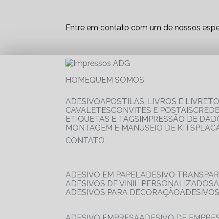
Entre em contato com um de nossos espec
HOME
QUEM SOMOS
ADESIVO
APOSTILAS, LIVROS E LIVRET
CAVALETES
CONVITES E POSTAIS
CRED
ETIQUETAS E TAGS
IMPRESSÃO DE DADO
MONTAGEM E MANUSEIO DE KITS
PLAC
CONTATO
ADESIVO EM PAPEL
ADESIVO TRANSPA
ADESIVOS DE VINIL PERSONALIZADOS
ADESIVOS PARA DECORAÇÃO
ADESIVO
ADESIVO EMPRESA
ADESIVO DE EMPR