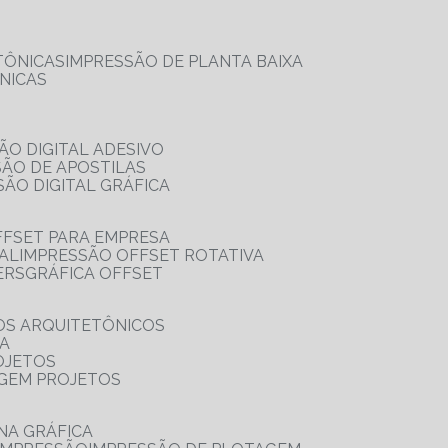
TÔNICAS
IMPRESSÃO DE PLANTA BAIXA
NICAS
ÃO DIGITAL ADESIVO
SÃO DE APOSTILAS
SÃO DIGITAL GRÁFICA
FFSET PARA EMPRESA
TAL
IMPRESSÃO OFFSET ROTATIVA
ERS
GRÁFICA OFFSET
OS ARQUITETÔNICOS
IA
OJETOS
AGEM PROJETOS
NA GRÁFICA