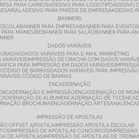
PRESA PARA CARROS
ADESIVO PARA LOGOTIPO
ADESIVO
RESARIAL
ADESIVO PARA PAREDE DE EMPRESA
ADESIVO 
BANNERS
 ESCOLA
BANNER PARA EMPRESA
BANNER PARA EVENTO
R PARA MANICURE
BANNER PARA SALÃO
BANNER PARA AN
ANNER
DADOS VARIÁVEIS
E CRACHÁ
DADOS VARIÁVEIS PARA E-MAIL MARKETING
 VARIÁVEIS
IMPRESSÃO DE CRACHÁ COM DADOS VARIÁVE
GRÁFICA PARA IMPRESSÃO EM DADOS VARIÁVEIS
IMPRESS
E CÓDIGO DE BARRAS
DADOS VARIÁVEIS PARA IMPRESSÃO
VARIÁVEIS CÓDIGO DE BARRAS
ENCADERNAÇÃO
ENCADERNAÇÃO E IMPRESSÃO
ENCADERNAÇÃO DE MON
NCADERNAÇÃO DE ÁLBUM
ENCADERNAÇÃO DE TCC
ENCA
ERNAÇÃO BROCHURA
ENCADERNAÇÃO ARTESANAL
ENC
IMPRESSÃO DE APOSTILAS
SÃO OFFSET APOSTILA
IMPRESSÃO APOSTILA ESCOLAR
NTOS
IMPRESSÃO DE APOSTILAS CONCURSOS
IMPRESSÃO
DA DE APOSTILAS
IMPRESSÃO DE APOSTILAS DE TREIN