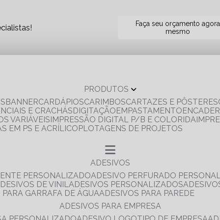
Faça seu orçamento agor
ialistas!
mesmo
PRODUTOS
OS
BANNER
CARDÁPIOS
CARIMBOS
CARTAZES E PÔSTERES
ENCIAIS E CRACHÁS
DIGITAÇÃO
EMPASTAMENTO
ENCADE
S VARIÁVEIS
IMPRESSÃO DIGITAL P/B E COLORIDA
IMPR
AS EM PS E ACRÍLICO
PLOTAGENS DE PROJETOS
ADESIVOS
RENTE PERSONALIZADO
ADESIVO PERFURADO PERSONA
ADESIVOS DE VINIL
ADESIVOS PERSONALIZADOS
ADESIV
S PARA GARRAFA DE ÁGUA
ADESIVOS PARA PAREDE
ADESIVOS PARA EMPRESA
ESA PERSONALIZADO
ADESIVO LOGOTIPO DE EMPRESA
A