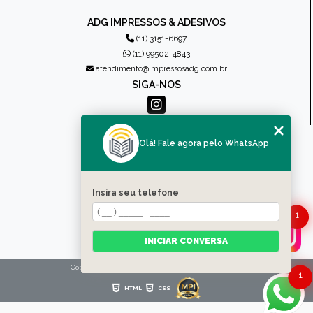
ADG IMPRESSOS & ADESIVOS
(11) 3151-6697
(11) 99502-4843
atendimento@impressosadg.com.br
SIGA-NOS
MENU
Olá! Fale agora pelo WhatsApp
HOME
QUEM SOMOS
PRODUTOS
Insira seu telefone
CONTATO
1
CATEGORIAS
MAPA DO SITE
INICIAR CONVERSA
Copyright © Impressos ADG. (Lei 9610 de 19/02/1998)
1
HTML
CSS