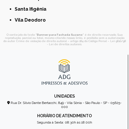
Santa Ifigênia
Vila Deodoro
O conteúdo do texto "
Banner para Fachada Suzano
" é de direito reservado. Sua
reprodução, parcial ou total, mesmo citando nossos links, é proibida sem a autorização
do autor. Crime de violação de direito autoral – artigo 184 do Código Penal –
Lei 9610/98
- Lei de direitos autorais
.
UNIDADES
Rua Dr. Sílvio Dante Bertacchi, 849 - Vila Sônia - São Paulo - SP - 05625-
000
HORÁRIO DE ATENDIMENTO
Segunda à Sexta: 08:30h às 18:00h