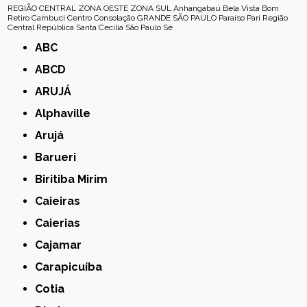
REGIÃO CENTRAL
ZONA OESTE
ZONA SUL
Anhangabaú
Bela Vista
Bom
Retiro
Cambuci
Centro
Consolação
GRANDE SÃO PAULO
Paraíso
Pari
Região
Central
República
Santa Cecília
São Paulo
Sé
ABC
ABCD
ARUJÁ
Alphaville
Arujá
Barueri
Biritiba Mirim
Caieiras
Caierias
Cajamar
Carapicuíba
Cotia