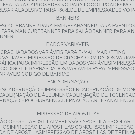
PRESA PARA CARROS
ADESIVO PARA LOGOTIPO
ADESIVO
RESARIAL
ADESIVO PARA PAREDE DE EMPRESA
ADESIVO 
BANNERS
 ESCOLA
BANNER PARA EMPRESA
BANNER PARA EVENTO
R PARA MANICURE
BANNER PARA SALÃO
BANNER PARA AN
ANNER
DADOS VARIÁVEIS
E CRACHÁ
DADOS VARIÁVEIS PARA E-MAIL MARKETING
 VARIÁVEIS
IMPRESSÃO DE CRACHÁ COM DADOS VARIÁVE
GRÁFICA PARA IMPRESSÃO EM DADOS VARIÁVEIS
IMPRESS
E CÓDIGO DE BARRAS
DADOS VARIÁVEIS PARA IMPRESSÃO
VARIÁVEIS CÓDIGO DE BARRAS
ENCADERNAÇÃO
ENCADERNAÇÃO E IMPRESSÃO
ENCADERNAÇÃO DE MON
NCADERNAÇÃO DE ÁLBUM
ENCADERNAÇÃO DE TCC
ENCA
ERNAÇÃO BROCHURA
ENCADERNAÇÃO ARTESANAL
ENC
IMPRESSÃO DE APOSTILAS
SÃO OFFSET APOSTILA
IMPRESSÃO APOSTILA ESCOLAR
NTOS
IMPRESSÃO DE APOSTILAS CONCURSOS
IMPRESSÃO
DA DE APOSTILAS
IMPRESSÃO DE APOSTILAS DE TREIN