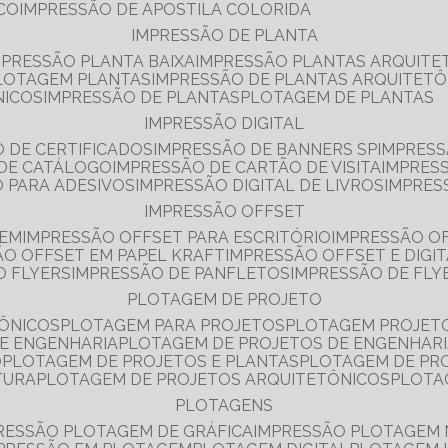
NCO
IMPRESSÃO DE APOSTILA COLORIDA
IMPRESSÃO DE PLANTA
MPRESSÃO PLANTA BAIXA
IMPRESSÃO PLANTAS ARQUITE
PLOTAGEM PLANTAS
IMPRESSÃO DE PLANTAS ARQUITETÔ
NICOS
IMPRESSÃO DE PLANTAS
PLOTAGEM DE PLANTAS
IMPRESSÃO DIGITAL
O DE CERTIFICADOS
IMPRESSÃO DE BANNERS SP
IMPRESS
 DE CATÁLOGO
IMPRESSÃO DE CARTÃO DE VISITA
IMPRES
O PARA ADESIVOS
IMPRESSÃO DIGITAL DE LIVROS
IMPRES
IMPRESSÃO OFFSET
GEM
IMPRESSÃO OFFSET PARA ESCRITÓRIO
IMPRESSÃO O
ÃO OFFSET EM PAPEL KRAFT
IMPRESSÃO OFFSET E DIGI
O FLYERS
IMPRESSÃO DE PANFLETOS
IMPRESSÃO DE FLY
PLOTAGEM DE PROJETO
TÔNICOS
PLOTAGEM PARA PROJETOS
PLOTAGEM PROJET
DE ENGENHARIA
PLOTAGEM DE PROJETOS DE ENGENHAR
O
PLOTAGEM DE PROJETOS E PLANTAS
PLOTAGEM DE PR
TURA
PLOTAGEM DE PROJETOS ARQUITETÔNICOS
PLOT
PLOTAGENS
RESSÃO PLOTAGEM DE GRÁFICA
IMPRESSÃO PLOTAGEM 