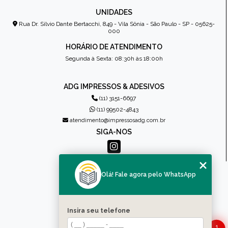
UNIDADES
Rua Dr. Sílvio Dante Bertacchi, 849 - Vila Sônia - São Paulo - SP - 05625-
000
HORÁRIO DE ATENDIMENTO
Segunda à Sexta: 08:30h às 18:00h
ADG IMPRESSOS & ADESIVOS
(11) 3151-6697
(11) 99502-4843
atendimento@impressosadg.com.br
SIGA-NOS
MENU
Olá! Fale agora pelo WhatsApp
HOME
QUEM SOMOS
PRODUTOS
Insira seu telefone
CONTATO
1
CATEGORIAS