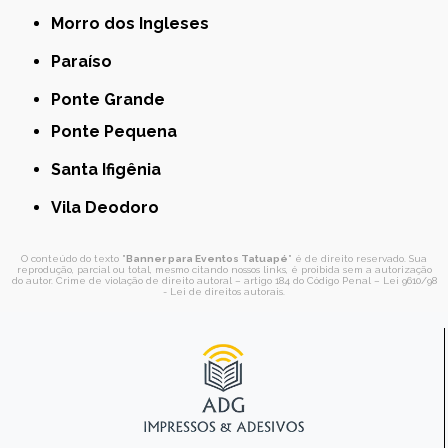
Morro dos Ingleses
Paraíso
Ponte Grande
Ponte Pequena
Santa Ifigênia
Vila Deodoro
O conteúdo do texto "
Banner para Eventos Tatuapé
" é de direito reservado. Sua
reprodução, parcial ou total, mesmo citando nossos links, é proibida sem a autorização
do autor. Crime de violação de direito autoral – artigo 184 do Código Penal –
Lei 9610/98
- Lei de direitos autorais
.