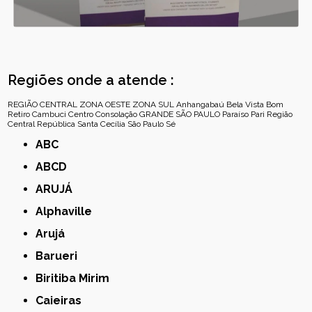
Regiões onde a atende :
REGIÃO CENTRAL
ZONA OESTE
ZONA SUL
Anhangabaú
Bela Vista
Bom
Retiro
Cambuci
Centro
Consolação
GRANDE SÃO PAULO
Paraíso
Pari
Região
Central
República
Santa Cecília
São Paulo
Sé
ABC
ABCD
ARUJÁ
Alphaville
Arujá
Barueri
Biritiba Mirim
Caieiras