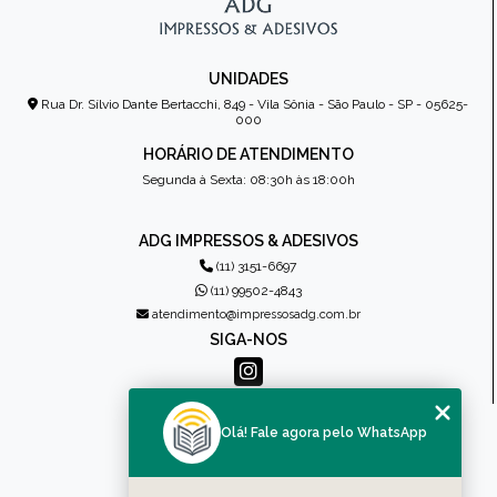
UNIDADES
Rua Dr. Sílvio Dante Bertacchi, 849 - Vila Sônia - São Paulo - SP - 05625-
000
HORÁRIO DE ATENDIMENTO
Segunda à Sexta: 08:30h às 18:00h
ADG IMPRESSOS & ADESIVOS
(11) 3151-6697
(11) 99502-4843
atendimento@impressosadg.com.br
SIGA-NOS
MENU
Olá! Fale agora pelo WhatsApp
HOME
QUEM SOMOS