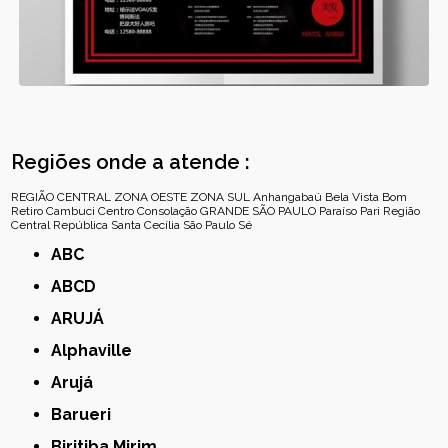
Regiões onde a atende :
REGIÃO CENTRAL
ZONA OESTE
ZONA SUL
Anhangabaú
Bela Vista
Bom
Retiro
Cambuci
Centro
Consolação
GRANDE SÃO PAULO
Paraíso
Pari
Região
Central
República
Santa Cecília
São Paulo
Sé
ABC
ABCD
ARUJÁ
Alphaville
Arujá
Barueri
Biritiba Mirim