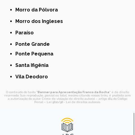
Morro da Pólvora
Morro dos Ingleses
Paraíso
Ponte Grande
Ponte Pequena
Santa Ifigênia
Vila Deodoro
O conteúdo do texto "
Banner para Apresentação Franco da Rocha
" é de direito
reservado. Sua reprodução, parcial ou total, mesmo citando nossos links, é proibida sem
a autorização do autor. Crime de violação de direito autoral – artigo 184 do Código
Penal –
Lei 9610/98 - Lei de direitos autorais
.