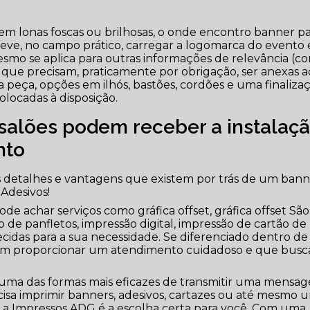
em lonas foscas ou brilhosas, o onde encontro banner p
eve, no campo prático, carregar a logomarca do evento
esmo se aplica para outras informações de relevância (c
 que precisam, praticamente por obrigação, ser anexas a
peça, opções em ilhós, bastões, cordões e uma finaliza
olocadas à disposição.
salões podem receber a instalaç
nto
 detalhes e vantagens que existem por trás de um ban
Adesivos!
e achar serviços como gráfica offset, gráfica offset São
 de panfletos, impressão digital, impressão de cartão de
ecidas para a sua necessidade. Se diferenciado dentro de
m proporcionar um atendimento cuidadoso e que busc
uma das formas mais eficazes de transmitir uma mensa
cisa imprimir banners, adesivos, cartazes ou até mesmo 
, a Impressos ADG é a escolha certa para você. Com uma