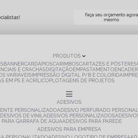
Faça seu orçamento agor
ialistas!
mesmo
PRODUTOS
OS
BANNER
CARDÁPIOS
CARIMBOS
CARTAZES E PÔSTERES
ENCIAIS E CRACHÁS
DIGITAÇÃO
EMPASTAMENTO
ENCADE
S VARIÁVEIS
IMPRESSÃO DIGITAL P/B E COLORIDA
IMPR
AS EM PS E ACRÍLICO
PLOTAGENS DE PROJETOS
ADESIVOS
RENTE PERSONALIZADO
ADESIVO PERFURADO PERSONA
ADESIVOS DE VINIL
ADESIVOS PERSONALIZADOS
ADESIV
S PARA GARRAFA DE ÁGUA
ADESIVOS PARA PAREDE
ADESIVOS PARA EMPRESA
ESA PERSONALIZADO
ADESIVO LOGOTIPO DE EMPRESA
A