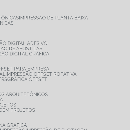
TÔNICAS
IMPRESSÃO DE PLANTA BAIXA
NICAS
ÃO DIGITAL ADESIVO
SÃO DE APOSTILAS
SÃO DIGITAL GRÁFICA
FFSET PARA EMPRESA
TAL
IMPRESSÃO OFFSET ROTATIVA
ERS
GRÁFICA OFFSET
OS ARQUITETÔNICOS
IA
OJETOS
AGEM PROJETOS
NA GRÁFICA