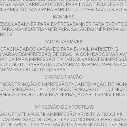
PRESA PARA CARROS
ADESIVO PARA LOGOTIPO
ADESIVO
RESARIAL
ADESIVO PARA PAREDE DE EMPRESA
ADESIVO 
BANNERS
 ESCOLA
BANNER PARA EMPRESA
BANNER PARA EVENTO
R PARA MANICURE
BANNER PARA SALÃO
BANNER PARA AN
ANNER
DADOS VARIÁVEIS
E CRACHÁ
DADOS VARIÁVEIS PARA E-MAIL MARKETING
 VARIÁVEIS
IMPRESSÃO DE CRACHÁ COM DADOS VARIÁVE
GRÁFICA PARA IMPRESSÃO EM DADOS VARIÁVEIS
IMPRESS
E CÓDIGO DE BARRAS
DADOS VARIÁVEIS PARA IMPRESSÃO
VARIÁVEIS CÓDIGO DE BARRAS
ENCADERNAÇÃO
ENCADERNAÇÃO E IMPRESSÃO
ENCADERNAÇÃO DE MON
NCADERNAÇÃO DE ÁLBUM
ENCADERNAÇÃO DE TCC
ENCA
ERNAÇÃO BROCHURA
ENCADERNAÇÃO ARTESANAL
ENC
IMPRESSÃO DE APOSTILAS
SÃO OFFSET APOSTILA
IMPRESSÃO APOSTILA ESCOLAR
NTOS
IMPRESSÃO DE APOSTILAS CONCURSOS
IMPRESSÃO
DA DE APOSTILAS
IMPRESSÃO DE APOSTILAS DE TREIN