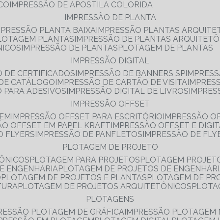
NCO
IMPRESSÃO DE APOSTILA COLORIDA
IMPRESSÃO DE PLANTA
MPRESSÃO PLANTA BAIXA
IMPRESSÃO PLANTAS ARQUITE
PLOTAGEM PLANTAS
IMPRESSÃO DE PLANTAS ARQUITETÔ
NICOS
IMPRESSÃO DE PLANTAS
PLOTAGEM DE PLANTAS
IMPRESSÃO DIGITAL
O DE CERTIFICADOS
IMPRESSÃO DE BANNERS SP
IMPRESS
 DE CATÁLOGO
IMPRESSÃO DE CARTÃO DE VISITA
IMPRES
O PARA ADESIVOS
IMPRESSÃO DIGITAL DE LIVROS
IMPRES
IMPRESSÃO OFFSET
GEM
IMPRESSÃO OFFSET PARA ESCRITÓRIO
IMPRESSÃO O
ÃO OFFSET EM PAPEL KRAFT
IMPRESSÃO OFFSET E DIGI
O FLYERS
IMPRESSÃO DE PANFLETOS
IMPRESSÃO DE FLY
PLOTAGEM DE PROJETO
TÔNICOS
PLOTAGEM PARA PROJETOS
PLOTAGEM PROJET
DE ENGENHARIA
PLOTAGEM DE PROJETOS DE ENGENHAR
O
PLOTAGEM DE PROJETOS E PLANTAS
PLOTAGEM DE PR
TURA
PLOTAGEM DE PROJETOS ARQUITETÔNICOS
PLOT
PLOTAGENS
RESSÃO PLOTAGEM DE GRÁFICA
IMPRESSÃO PLOTAGEM 