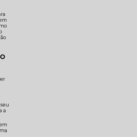
ara
 em
omo
o
ção
ão
ner
 seu
a a
gem
uma