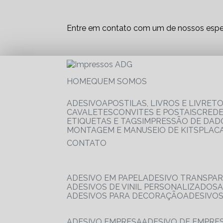
Entre em contato com um de nossos espec
HOME
QUEM SOMOS
ADESIVO
APOSTILAS, LIVROS E LIVRET
CAVALETES
CONVITES E POSTAIS
CRED
ETIQUETAS E TAGS
IMPRESSÃO DE DADO
MONTAGEM E MANUSEIO DE KITS
PLAC
CONTATO
ADESIVO EM PAPEL
ADESIVO TRANSPA
ADESIVOS DE VINIL PERSONALIZADOS
ADESIVOS PARA DECORAÇÃO
ADESIVO
ADESIVO EMPRESA
ADESIVO DE EMPR