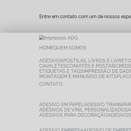
Entre em contato com um de nossos espec
HOME
QUEM SOMOS
ADESIVO
APOSTILAS, LIVROS E LIVRET
CAVALETES
CONVITES E POSTAIS
CRED
ETIQUETAS E TAGS
IMPRESSÃO DE DADO
MONTAGEM E MANUSEIO DE KITS
PLAC
CONTATO
ADESIVO EM PAPEL
ADESIVO TRANSPA
ADESIVOS DE VINIL PERSONALIZADOS
ADESIVOS PARA DECORAÇÃO
ADESIVO
ADESIVO EMPRESA
ADESIVO DE EMPR