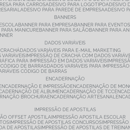
PRESA PARA CARROS
ADESIVO PARA LOGOTIPO
ADESIVO
RESARIAL
ADESIVO PARA PAREDE DE EMPRESA
ADESIVO 
BANNERS
 ESCOLA
BANNER PARA EMPRESA
BANNER PARA EVENTO
R PARA MANICURE
BANNER PARA SALÃO
BANNER PARA AN
ANNER
DADOS VARIÁVEIS
E CRACHÁ
DADOS VARIÁVEIS PARA E-MAIL MARKETING
 VARIÁVEIS
IMPRESSÃO DE CRACHÁ COM DADOS VARIÁVE
GRÁFICA PARA IMPRESSÃO EM DADOS VARIÁVEIS
IMPRESS
E CÓDIGO DE BARRAS
DADOS VARIÁVEIS PARA IMPRESSÃO
VARIÁVEIS CÓDIGO DE BARRAS
ENCADERNAÇÃO
ENCADERNAÇÃO E IMPRESSÃO
ENCADERNAÇÃO DE MON
NCADERNAÇÃO DE ÁLBUM
ENCADERNAÇÃO DE TCC
ENCA
ERNAÇÃO BROCHURA
ENCADERNAÇÃO ARTESANAL
ENC
IMPRESSÃO DE APOSTILAS
SÃO OFFSET APOSTILA
IMPRESSÃO APOSTILA ESCOLAR
NTOS
IMPRESSÃO DE APOSTILAS CONCURSOS
IMPRESSÃO
DA DE APOSTILAS
IMPRESSÃO DE APOSTILAS DE TREIN