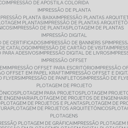
NCO
IMPRESSÃO DE APOSTILA COLORIDA
IMPRESSÃO DE PLANTA
MPRESSÃO PLANTA BAIXA
IMPRESSÃO PLANTAS ARQUITE
PLOTAGEM PLANTAS
IMPRESSÃO DE PLANTAS ARQUITETÔ
NICOS
IMPRESSÃO DE PLANTAS
PLOTAGEM DE PLANTAS
IMPRESSÃO DIGITAL
O DE CERTIFICADOS
IMPRESSÃO DE BANNERS SP
IMPRESS
 DE CATÁLOGO
IMPRESSÃO DE CARTÃO DE VISITA
IMPRES
O PARA ADESIVOS
IMPRESSÃO DIGITAL DE LIVROS
IMPRES
IMPRESSÃO OFFSET
GEM
IMPRESSÃO OFFSET PARA ESCRITÓRIO
IMPRESSÃO O
ÃO OFFSET EM PAPEL KRAFT
IMPRESSÃO OFFSET E DIGI
O FLYERS
IMPRESSÃO DE PANFLETOS
IMPRESSÃO DE FLY
PLOTAGEM DE PROJETO
TÔNICOS
PLOTAGEM PARA PROJETOS
PLOTAGEM PROJET
DE ENGENHARIA
PLOTAGEM DE PROJETOS DE ENGENHAR
O
PLOTAGEM DE PROJETOS E PLANTAS
PLOTAGEM DE PR
TURA
PLOTAGEM DE PROJETOS ARQUITETÔNICOS
PLOT
PLOTAGENS
RESSÃO PLOTAGEM DE GRÁFICA
IMPRESSÃO PLOTAGEM 