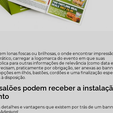
m lonas foscas ou brilhosas, o onde encontrar impressã
tico, carregar a logomarca do evento em que suas
lica para outras informações de relevância (como data 
recisam, praticamente por obrigação, ser anexas ao bann
pções em ilhós, bastões, cordões e uma finalização espe
à disposição.
salões podem receber a instalaç
nto
 detalhes e vantagens que existem por trás de um ban
Adesivos!