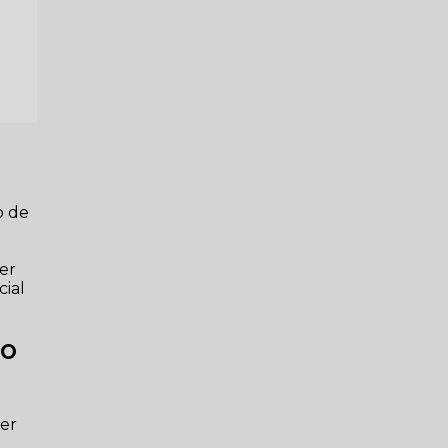
o de
e
er
cial
ão
ner