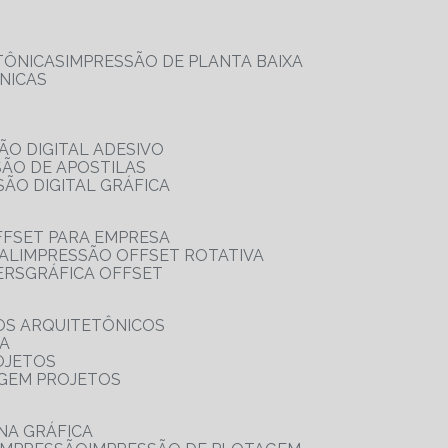
TÔNICAS
IMPRESSÃO DE PLANTA BAIXA
NICAS
ÃO DIGITAL ADESIVO
SÃO DE APOSTILAS
SÃO DIGITAL GRÁFICA
FFSET PARA EMPRESA
TAL
IMPRESSÃO OFFSET ROTATIVA
ERS
GRÁFICA OFFSET
OS ARQUITETÔNICOS
IA
OJETOS
AGEM PROJETOS
NA GRÁFICA