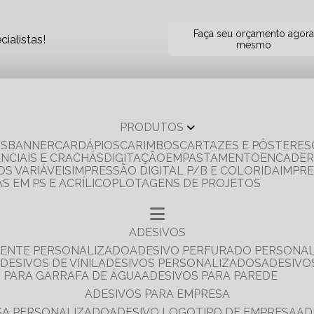
Faça seu orçamento agor
ialistas!
mesmo
PRODUTOS
OS
BANNER
CARDÁPIOS
CARIMBOS
CARTAZES E PÔSTERES
ENCIAIS E CRACHÁS
DIGITAÇÃO
EMPASTAMENTO
ENCADE
S VARIÁVEIS
IMPRESSÃO DIGITAL P/B E COLORIDA
IMPR
AS EM PS E ACRÍLICO
PLOTAGENS DE PROJETOS
ADESIVOS
RENTE PERSONALIZADO
ADESIVO PERFURADO PERSONA
ADESIVOS DE VINIL
ADESIVOS PERSONALIZADOS
ADESIV
S PARA GARRAFA DE ÁGUA
ADESIVOS PARA PAREDE
ADESIVOS PARA EMPRESA
ESA PERSONALIZADO
ADESIVO LOGOTIPO DE EMPRESA
A