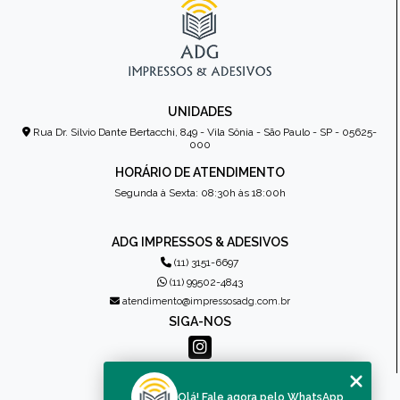
UNIDADES
Rua Dr. Sílvio Dante Bertacchi, 849 - Vila Sônia - São Paulo - SP - 05625-
000
HORÁRIO DE ATENDIMENTO
Segunda à Sexta: 08:30h às 18:00h
ADG IMPRESSOS & ADESIVOS
(11) 3151-6697
(11) 99502-4843
atendimento@impressosadg.com.br
SIGA-NOS
MENU
Olá! Fale agora pelo WhatsApp