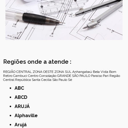
Regiões onde a atende :
REGIÃO CENTRAL
ZONA OESTE
ZONA SUL
Anhangabaú
Bela Vista
Bom
Retiro
Cambuci
Centro
Consolação
GRANDE SÃO PAULO
Paraíso
Pari
Região
Central
República
Santa Cecília
São Paulo
Sé
ABC
ABCD
ARUJÁ
Alphaville
Arujá