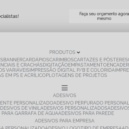
Faça seu orçamento agor
ialistas!
mesmo
PRODUTOS
OS
BANNER
CARDÁPIOS
CARIMBOS
CARTAZES E PÔSTERES
ENCIAIS E CRACHÁS
DIGITAÇÃO
EMPASTAMENTO
ENCADE
S VARIÁVEIS
IMPRESSÃO DIGITAL P/B E COLORIDA
IMPR
AS EM PS E ACRÍLICO
PLOTAGENS DE PROJETOS
ADESIVOS
RENTE PERSONALIZADO
ADESIVO PERFURADO PERSONA
ADESIVOS DE VINIL
ADESIVOS PERSONALIZADOS
ADESIV
S PARA GARRAFA DE ÁGUA
ADESIVOS PARA PAREDE
ADESIVOS PARA EMPRESA
ESA PERSONALIZADO
ADESIVO LOGOTIPO DE EMPRESA
A