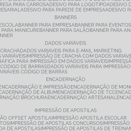
PRESA PARA CARROS
ADESIVO PARA LOGOTIPO
ADESIVO
RESARIAL
ADESIVO PARA PAREDE DE EMPRESA
ADESIVO 
BANNERS
 ESCOLA
BANNER PARA EMPRESA
BANNER PARA EVENTO
R PARA MANICURE
BANNER PARA SALÃO
BANNER PARA AN
ANNER
DADOS VARIÁVEIS
E CRACHÁ
DADOS VARIÁVEIS PARA E-MAIL MARKETING
 VARIÁVEIS
IMPRESSÃO DE CRACHÁ COM DADOS VARIÁVE
GRÁFICA PARA IMPRESSÃO EM DADOS VARIÁVEIS
IMPRESS
E CÓDIGO DE BARRAS
DADOS VARIÁVEIS PARA IMPRESSÃO
VARIÁVEIS CÓDIGO DE BARRAS
ENCADERNAÇÃO
ENCADERNAÇÃO E IMPRESSÃO
ENCADERNAÇÃO DE MON
NCADERNAÇÃO DE ÁLBUM
ENCADERNAÇÃO DE TCC
ENCA
ERNAÇÃO BROCHURA
ENCADERNAÇÃO ARTESANAL
ENC
IMPRESSÃO DE APOSTILAS
SÃO OFFSET APOSTILA
IMPRESSÃO APOSTILA ESCOLAR
NTOS
IMPRESSÃO DE APOSTILAS CONCURSOS
IMPRESSÃO
DA DE APOSTILAS
IMPRESSÃO DE APOSTILAS DE TREIN