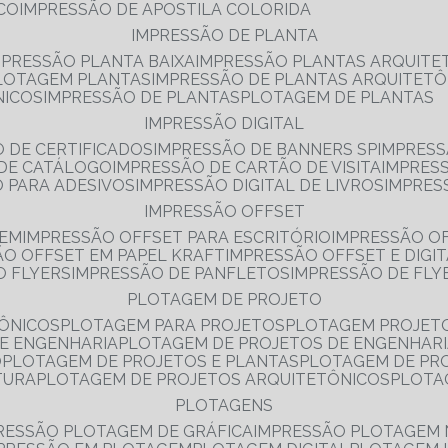
NCO
IMPRESSÃO DE APOSTILA COLORIDA
IMPRESSÃO DE PLANTA
MPRESSÃO PLANTA BAIXA
IMPRESSÃO PLANTAS ARQUITE
PLOTAGEM PLANTAS
IMPRESSÃO DE PLANTAS ARQUITETÔ
NICOS
IMPRESSÃO DE PLANTAS
PLOTAGEM DE PLANTAS
IMPRESSÃO DIGITAL
O DE CERTIFICADOS
IMPRESSÃO DE BANNERS SP
IMPRESS
 DE CATÁLOGO
IMPRESSÃO DE CARTÃO DE VISITA
IMPRES
O PARA ADESIVOS
IMPRESSÃO DIGITAL DE LIVROS
IMPRES
IMPRESSÃO OFFSET
GEM
IMPRESSÃO OFFSET PARA ESCRITÓRIO
IMPRESSÃO O
ÃO OFFSET EM PAPEL KRAFT
IMPRESSÃO OFFSET E DIGI
O FLYERS
IMPRESSÃO DE PANFLETOS
IMPRESSÃO DE FLY
PLOTAGEM DE PROJETO
TÔNICOS
PLOTAGEM PARA PROJETOS
PLOTAGEM PROJET
DE ENGENHARIA
PLOTAGEM DE PROJETOS DE ENGENHAR
O
PLOTAGEM DE PROJETOS E PLANTAS
PLOTAGEM DE PR
TURA
PLOTAGEM DE PROJETOS ARQUITETÔNICOS
PLOT
PLOTAGENS
RESSÃO PLOTAGEM DE GRÁFICA
IMPRESSÃO PLOTAGEM 