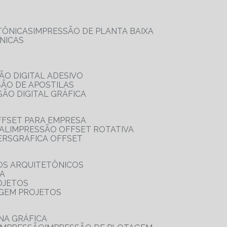
TÔNICAS
IMPRESSÃO DE PLANTA BAIXA
NICAS
ÃO DIGITAL ADESIVO
SÃO DE APOSTILAS
SÃO DIGITAL GRÁFICA
FFSET PARA EMPRESA
TAL
IMPRESSÃO OFFSET ROTATIVA
ERS
GRÁFICA OFFSET
OS ARQUITETÔNICOS
IA
OJETOS
AGEM PROJETOS
NA GRÁFICA