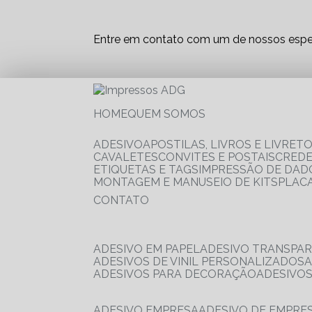
Entre em contato com um de nossos espec
HOME
QUEM SOMOS
ADESIVO
APOSTILAS, LIVROS E LIVRET
CAVALETES
CONVITES E POSTAIS
CRED
ETIQUETAS E TAGS
IMPRESSÃO DE DADO
MONTAGEM E MANUSEIO DE KITS
PLAC
CONTATO
ADESIVO EM PAPEL
ADESIVO TRANSPA
ADESIVOS DE VINIL PERSONALIZADOS
ADESIVOS PARA DECORAÇÃO
ADESIVO
ADESIVO EMPRESA
ADESIVO DE EMPR