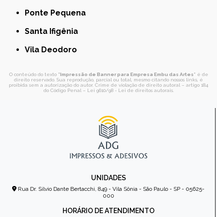
Ponte Pequena
Santa Ifigênia
Vila Deodoro
O conteúdo do texto "
Impressão de Banner para Empresa Embu das Artes
" é de
direito reservado. Sua reprodução, parcial ou total, mesmo citando nossos links, é
proibida sem a autorização do autor. Crime de violação de direito autoral – artigo 184
do Código Penal –
Lei 9610/98 - Lei de direitos autorais
.
UNIDADES
Rua Dr. Sílvio Dante Bertacchi, 849 - Vila Sônia - São Paulo - SP - 05625-
000
HORÁRIO DE ATENDIMENTO