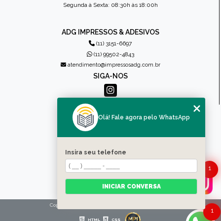
Segunda à Sexta: 08:30h às 18:00h
ADG IMPRESSOS & ADESIVOS
(11) 3151-6697
(11) 99502-4843
atendimento@impressosadg.com.br
SIGA-NOS
MENU
Olá! Fale agora pelo WhatsApp
HOME
QUEM SOMOS
PRODUTOS
Insira seu telefone
CONTATO
1
CATEGORIAS
MAPA DO SITE
INICIAR CONVERSA
Copyright © Impressos ADG. (Lei 9610 de 19/02/1998)
1
HTML
CSS