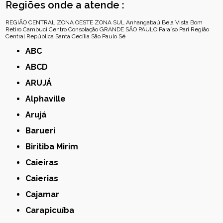
Regiões onde a atende :
REGIÃO CENTRAL
ZONA OESTE
ZONA SUL
Anhangabaú
Bela Vista
Bom
Retiro
Cambuci
Centro
Consolação
GRANDE SÃO PAULO
Paraíso
Pari
Região
Central
República
Santa Cecília
São Paulo
Sé
ABC
ABCD
ARUJÁ
Alphaville
Arujá
Barueri
Biritiba Mirim
Caieiras
Caierias
Cajamar
Carapicuíba