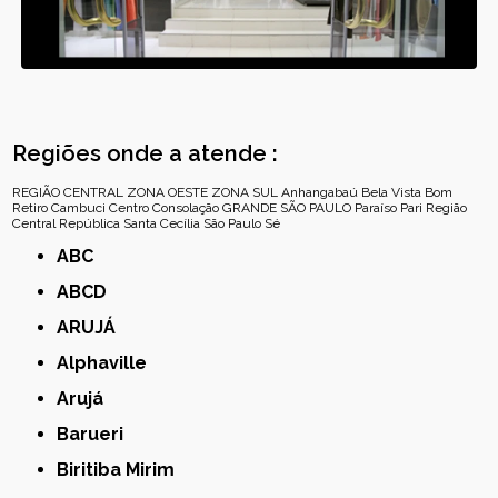
Regiões onde a atende :
REGIÃO CENTRAL
ZONA OESTE
ZONA SUL
Anhangabaú
Bela Vista
Bom
Retiro
Cambuci
Centro
Consolação
GRANDE SÃO PAULO
Paraíso
Pari
Região
Central
República
Santa Cecília
São Paulo
Sé
ABC
ABCD
ARUJÁ
Alphaville
Arujá
Barueri
Biritiba Mirim