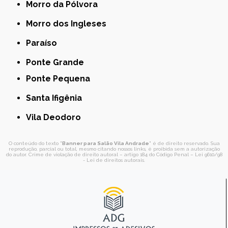
Morro da Pólvora
Morro dos Ingleses
Paraíso
Ponte Grande
Ponte Pequena
Santa Ifigênia
Vila Deodoro
O conteúdo do texto "
Banner para Salão Vila Andrade
" é de direito reservado. Sua
reprodução, parcial ou total, mesmo citando nossos links, é proibida sem a autorização
do autor. Crime de violação de direito autoral – artigo 184 do Código Penal –
Lei 9610/98
- Lei de direitos autorais
.