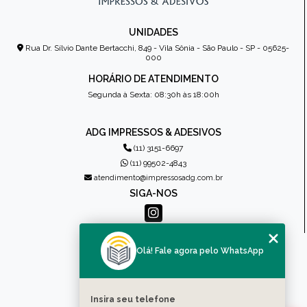
UNIDADES
Rua Dr. Sílvio Dante Bertacchi, 849 - Vila Sônia - São Paulo - SP - 05625-
000
HORÁRIO DE ATENDIMENTO
Segunda à Sexta: 08:30h às 18:00h
ADG IMPRESSOS & ADESIVOS
(11) 3151-6697
(11) 99502-4843
atendimento@impressosadg.com.br
SIGA-NOS
MENU
Olá! Fale agora pelo WhatsApp
HOME
QUEM SOMOS
PRODUTOS
Insira seu telefone