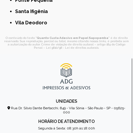
Ponte Pequena
Santa Ifigênia
Vila Deodoro
O conteúdo do texto "
Quanto Custa Adesivo em Papel Sapopemba
" é de direito
reservado. Sua reprodução, parcial ou total, mesmo citando nossos links, é proibida sem
a autorização do autor. Crime de violação de direito autoral – artigo 184 do Código
Penal –
Lei 9610/98 - Lei de direitos autorais
.
UNIDADES
Rua Dr. Sílvio Dante Bertacchi, 849 - Vila Sônia - São Paulo - SP - 05625-
000
HORÁRIO DE ATENDIMENTO
Segunda à Sexta: 08:30h às 18:00h