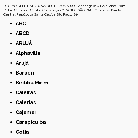
REGIÃO CENTRAL
ZONA OESTE
ZONA SUL
Anhangabaú
Bela Vista
Bom
Retiro
Cambuci
Centro
Consolação
GRANDE SÃO PAULO
Paraíso
Pari
Região
Central
República
Santa Cecília
São Paulo
Sé
ABC
ABCD
ARUJÁ
Alphaville
Arujá
Barueri
Biritiba Mirim
Caieiras
Caierias
Cajamar
Carapicuíba
Cotia