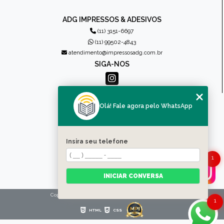
ADG IMPRESSOS & ADESIVOS
(11) 3151-6697
(11) 99502-4843
atendimento@impressosadg.com.br
SIGA-NOS
MENU
Olá! Fale agora pelo WhatsApp
HOME
QUEM SOMOS
PRODUTOS
Insira seu telefone
CONTATO
1
CATEGORIAS
MAPA DO SITE
INICIAR CONVERSA
Copyright © Impressos ADG. (Lei 9610 de 19/02/1998)
1
HTML
CSS