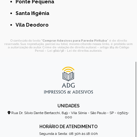
Ponte Pequena
Santa Ifigênia
Vila Deodoro
O conteúdo do texto "
Comprar Adesivos para Parede Pirituba
" é de direito
reservado. Sua reprodução, parcial ou total, mesmo citando nossos links, é proibida sem
a autorização do autor. Crime de violação de direito autoral – artigo 184 do Código
Penal –
Lei 9610/98 - Lei de direitos autorais
.
UNIDADES
Rua Dr. Sílvio Dante Bertacchi, 849 - Vila Sônia - São Paulo - SP - 05625-
000
HORÁRIO DE ATENDIMENTO
Segunda à Sexta: 08:30h às 18:00h