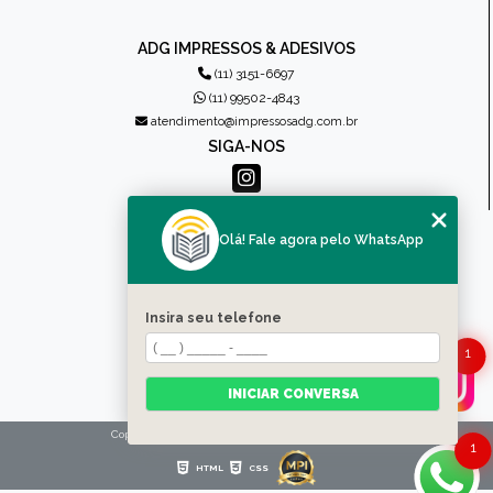
ADG IMPRESSOS & ADESIVOS
(11) 3151-6697
(11) 99502-4843
atendimento@impressosadg.com.br
SIGA-NOS
MENU
Olá! Fale agora pelo WhatsApp
HOME
QUEM SOMOS
PRODUTOS
Insira seu telefone
CONTATO
1
CATEGORIAS
MAPA DO SITE
INICIAR CONVERSA
Copyright © Impressos ADG. (Lei 9610 de 19/02/1998)
1
HTML
CSS