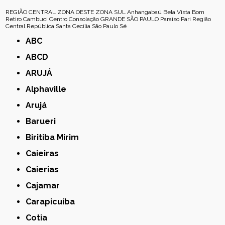
REGIÃO CENTRAL
ZONA OESTE
ZONA SUL
Anhangabaú
Bela Vista
Bom
Retiro
Cambuci
Centro
Consolação
GRANDE SÃO PAULO
Paraíso
Pari
Região
Central
República
Santa Cecília
São Paulo
Sé
ABC
ABCD
ARUJÁ
Alphaville
Arujá
Barueri
Biritiba Mirim
Caieiras
Caierias
Cajamar
Carapicuíba
Cotia