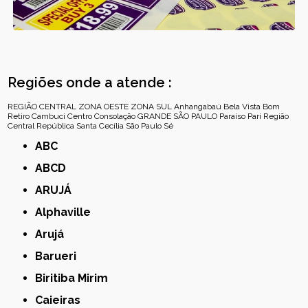
Regiões onde a atende :
REGIÃO CENTRAL
ZONA OESTE
ZONA SUL
Anhangabaú
Bela Vista
Bom
Retiro
Cambuci
Centro
Consolação
GRANDE SÃO PAULO
Paraíso
Pari
Região
Central
República
Santa Cecília
São Paulo
Sé
ABC
ABCD
ARUJÁ
Alphaville
Arujá
Barueri
Biritiba Mirim
Caieiras