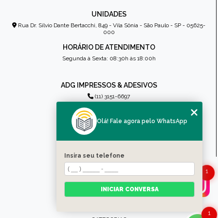
UNIDADES
Rua Dr. Sílvio Dante Bertacchi, 849 - Vila Sônia - São Paulo - SP - 05625-
000
HORÁRIO DE ATENDIMENTO
Segunda à Sexta: 08:30h às 18:00h
ADG IMPRESSOS & ADESIVOS
(11) 3151-6697
(11) 99502-4843
atendimento@impressosadg.com.br
Olá! Fale agora pelo WhatsApp
SIGA-NOS
Insira seu telefone
MENU
1
HOME
INICIAR CONVERSA
QUEM SOMOS
PRODUTOS
CONTATO
1