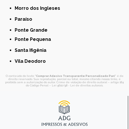
Morro dos Ingleses
Paraíso
Ponte Grande
Ponte Pequena
Santa Ifigênia
Vila Deodoro
O conteúdo do texto "
Comprar Adesivo Transparente Personalizado Pari
" é de
direito reservado. Sua reprodução, parcial ou total, mesmo citando nossos links, é
proibida sem a autorização do autor. Crime de violação de direito autoral – artigo 184
do Código Penal –
Lei 9610/98 - Lei de direitos autorais
.