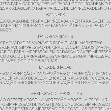
PRESA PARA CARROS
ADESIVO PARA LOGOTIPO
ADESIVO
RESARIAL
ADESIVO PARA PAREDE DE EMPRESA
ADESIVO 
BANNERS
 ESCOLA
BANNER PARA EMPRESA
BANNER PARA EVENTO
R PARA MANICURE
BANNER PARA SALÃO
BANNER PARA AN
ANNER
DADOS VARIÁVEIS
E CRACHÁ
DADOS VARIÁVEIS PARA E-MAIL MARKETING
 VARIÁVEIS
IMPRESSÃO DE CRACHÁ COM DADOS VARIÁVE
GRÁFICA PARA IMPRESSÃO EM DADOS VARIÁVEIS
IMPRESS
E CÓDIGO DE BARRAS
DADOS VARIÁVEIS PARA IMPRESSÃO
VARIÁVEIS CÓDIGO DE BARRAS
ENCADERNAÇÃO
ENCADERNAÇÃO E IMPRESSÃO
ENCADERNAÇÃO DE MON
NCADERNAÇÃO DE ÁLBUM
ENCADERNAÇÃO DE TCC
ENCA
ERNAÇÃO BROCHURA
ENCADERNAÇÃO ARTESANAL
ENC
IMPRESSÃO DE APOSTILAS
SÃO OFFSET APOSTILA
IMPRESSÃO APOSTILA ESCOLAR
NTOS
IMPRESSÃO DE APOSTILAS CONCURSOS
IMPRESSÃO
DA DE APOSTILAS
IMPRESSÃO DE APOSTILAS DE TREIN