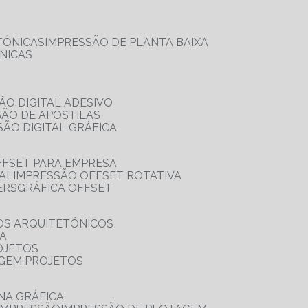
TÔNICAS
IMPRESSÃO DE PLANTA BAIXA
NICAS
ÃO DIGITAL ADESIVO
SÃO DE APOSTILAS
SÃO DIGITAL GRÁFICA
FFSET PARA EMPRESA
TAL
IMPRESSÃO OFFSET ROTATIVA
ERS
GRÁFICA OFFSET
OS ARQUITETÔNICOS
IA
OJETOS
AGEM PROJETOS
NA GRÁFICA