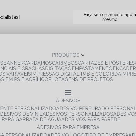
Faça seu orçamento agor
ialistas!
mesmo
PRODUTOS
OS
BANNER
CARDÁPIOS
CARIMBOS
CARTAZES E PÔSTERES
ENCIAIS E CRACHÁS
DIGITAÇÃO
EMPASTAMENTO
ENCADE
S VARIÁVEIS
IMPRESSÃO DIGITAL P/B E COLORIDA
IMPR
AS EM PS E ACRÍLICO
PLOTAGENS DE PROJETOS
ADESIVOS
RENTE PERSONALIZADO
ADESIVO PERFURADO PERSONA
ADESIVOS DE VINIL
ADESIVOS PERSONALIZADOS
ADESIV
S PARA GARRAFA DE ÁGUA
ADESIVOS PARA PAREDE
ADESIVOS PARA EMPRESA
ESA PERSONALIZADO
ADESIVO LOGOTIPO DE EMPRESA
A