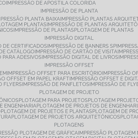
NCO
IMPRESSÃO DE APOSTILA COLORIDA
IMPRESSÃO DE PLANTA
MPRESSÃO PLANTA BAIXA
IMPRESSÃO PLANTAS ARQUITE
PLOTAGEM PLANTAS
IMPRESSÃO DE PLANTAS ARQUITETÔ
NICOS
IMPRESSÃO DE PLANTAS
PLOTAGEM DE PLANTAS
IMPRESSÃO DIGITAL
O DE CERTIFICADOS
IMPRESSÃO DE BANNERS SP
IMPRESS
 DE CATÁLOGO
IMPRESSÃO DE CARTÃO DE VISITA
IMPRES
O PARA ADESIVOS
IMPRESSÃO DIGITAL DE LIVROS
IMPRES
IMPRESSÃO OFFSET
GEM
IMPRESSÃO OFFSET PARA ESCRITÓRIO
IMPRESSÃO O
ÃO OFFSET EM PAPEL KRAFT
IMPRESSÃO OFFSET E DIGI
O FLYERS
IMPRESSÃO DE PANFLETOS
IMPRESSÃO DE FLY
PLOTAGEM DE PROJETO
TÔNICOS
PLOTAGEM PARA PROJETOS
PLOTAGEM PROJET
DE ENGENHARIA
PLOTAGEM DE PROJETOS DE ENGENHAR
O
PLOTAGEM DE PROJETOS E PLANTAS
PLOTAGEM DE PR
TURA
PLOTAGEM DE PROJETOS ARQUITETÔNICOS
PLOT
PLOTAGENS
RESSÃO PLOTAGEM DE GRÁFICA
IMPRESSÃO PLOTAGEM 