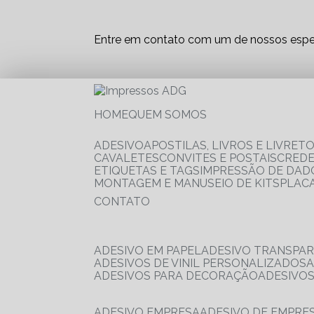
Entre em contato com um de nossos espec
HOME
QUEM SOMOS
ADESIVO
APOSTILAS, LIVROS E LIVRET
CAVALETES
CONVITES E POSTAIS
CRED
ETIQUETAS E TAGS
IMPRESSÃO DE DADO
MONTAGEM E MANUSEIO DE KITS
PLAC
CONTATO
ADESIVO EM PAPEL
ADESIVO TRANSPA
ADESIVOS DE VINIL PERSONALIZADOS
ADESIVOS PARA DECORAÇÃO
ADESIVO
ADESIVO EMPRESA
ADESIVO DE EMPR