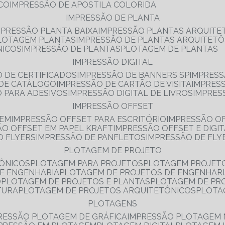
NCO
IMPRESSÃO DE APOSTILA COLORIDA
IMPRESSÃO DE PLANTA
MPRESSÃO PLANTA BAIXA
IMPRESSÃO PLANTAS ARQUITE
PLOTAGEM PLANTAS
IMPRESSÃO DE PLANTAS ARQUITETÔ
NICOS
IMPRESSÃO DE PLANTAS
PLOTAGEM DE PLANTAS
IMPRESSÃO DIGITAL
O DE CERTIFICADOS
IMPRESSÃO DE BANNERS SP
IMPRESS
 DE CATÁLOGO
IMPRESSÃO DE CARTÃO DE VISITA
IMPRES
O PARA ADESIVOS
IMPRESSÃO DIGITAL DE LIVROS
IMPRES
IMPRESSÃO OFFSET
GEM
IMPRESSÃO OFFSET PARA ESCRITÓRIO
IMPRESSÃO O
ÃO OFFSET EM PAPEL KRAFT
IMPRESSÃO OFFSET E DIGI
O FLYERS
IMPRESSÃO DE PANFLETOS
IMPRESSÃO DE FLY
PLOTAGEM DE PROJETO
TÔNICOS
PLOTAGEM PARA PROJETOS
PLOTAGEM PROJET
DE ENGENHARIA
PLOTAGEM DE PROJETOS DE ENGENHAR
O
PLOTAGEM DE PROJETOS E PLANTAS
PLOTAGEM DE PR
TURA
PLOTAGEM DE PROJETOS ARQUITETÔNICOS
PLOT
PLOTAGENS
RESSÃO PLOTAGEM DE GRÁFICA
IMPRESSÃO PLOTAGEM 