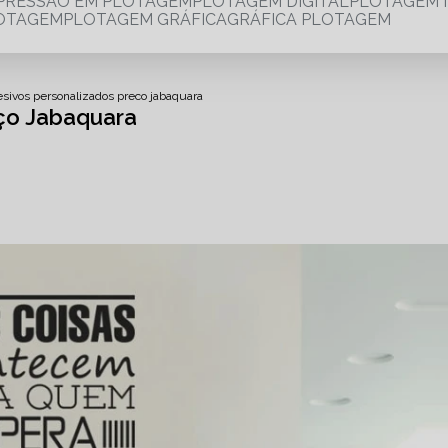
MPRESSÃO EM PLOTAGEM
PLOTAGEM DIGITAL
PLOTAGEM 
LOTAGEM
PLOTAGEM GRÁFICA
GRÁFICA PLOTAGEM
esivos personalizados preco jabaquara
ço Jabaquara