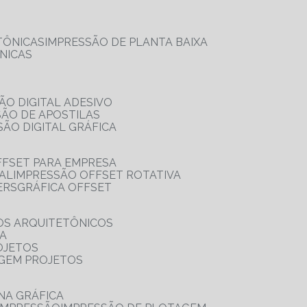
TÔNICAS
IMPRESSÃO DE PLANTA BAIXA
NICAS
ÃO DIGITAL ADESIVO
SÃO DE APOSTILAS
SÃO DIGITAL GRÁFICA
FFSET PARA EMPRESA
TAL
IMPRESSÃO OFFSET ROTATIVA
ERS
GRÁFICA OFFSET
OS ARQUITETÔNICOS
IA
OJETOS
AGEM PROJETOS
NA GRÁFICA