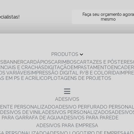
Faça seu orçamento agor
ialistas!
mesmo
PRODUTOS
OS
BANNER
CARDÁPIOS
CARIMBOS
CARTAZES E PÔSTERES
ENCIAIS E CRACHÁS
DIGITAÇÃO
EMPASTAMENTO
ENCADE
S VARIÁVEIS
IMPRESSÃO DIGITAL P/B E COLORIDA
IMPR
AS EM PS E ACRÍLICO
PLOTAGENS DE PROJETOS
ADESIVOS
RENTE PERSONALIZADO
ADESIVO PERFURADO PERSONA
ADESIVOS DE VINIL
ADESIVOS PERSONALIZADOS
ADESIV
S PARA GARRAFA DE ÁGUA
ADESIVOS PARA PAREDE
ADESIVOS PARA EMPRESA
ESA PERSONALIZADO
ADESIVO LOGOTIPO DE EMPRESA
A