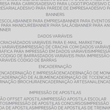
PRESA PARA CARROS
ADESIVO PARA LOGOTIPO
ADESIVO
RESARIAL
ADESIVO PARA PAREDE DE EMPRESA
ADESIVO 
BANNERS
 ESCOLA
BANNER PARA EMPRESA
BANNER PARA EVENTO
R PARA MANICURE
BANNER PARA SALÃO
BANNER PARA AN
ANNER
DADOS VARIÁVEIS
E CRACHÁ
DADOS VARIÁVEIS PARA E-MAIL MARKETING
 VARIÁVEIS
IMPRESSÃO DE CRACHÁ COM DADOS VARIÁVE
GRÁFICA PARA IMPRESSÃO EM DADOS VARIÁVEIS
IMPRESS
E CÓDIGO DE BARRAS
DADOS VARIÁVEIS PARA IMPRESSÃO
VARIÁVEIS CÓDIGO DE BARRAS
ENCADERNAÇÃO
ENCADERNAÇÃO E IMPRESSÃO
ENCADERNAÇÃO DE MON
NCADERNAÇÃO DE ÁLBUM
ENCADERNAÇÃO DE TCC
ENCA
ERNAÇÃO BROCHURA
ENCADERNAÇÃO ARTESANAL
ENC
IMPRESSÃO DE APOSTILAS
SÃO OFFSET APOSTILA
IMPRESSÃO APOSTILA ESCOLAR
NTOS
IMPRESSÃO DE APOSTILAS CONCURSOS
IMPRESSÃO
DA DE APOSTILAS
IMPRESSÃO DE APOSTILAS DE TREIN