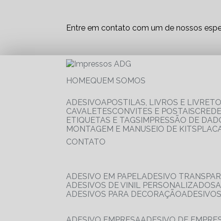
Entre em contato com um de nossos espec
HOME
QUEM SOMOS
ADESIVO
APOSTILAS, LIVROS E LIVRET
CAVALETES
CONVITES E POSTAIS
CRED
ETIQUETAS E TAGS
IMPRESSÃO DE DADO
MONTAGEM E MANUSEIO DE KITS
PLAC
CONTATO
ADESIVO EM PAPEL
ADESIVO TRANSPA
ADESIVOS DE VINIL PERSONALIZADOS
ADESIVOS PARA DECORAÇÃO
ADESIVO
ADESIVO EMPRESA
ADESIVO DE EMPR