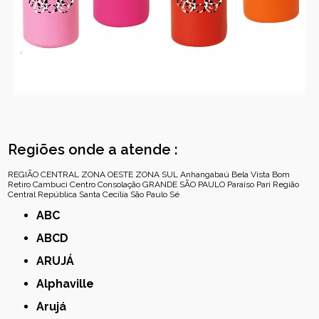
Regiões onde a atende :
REGIÃO CENTRAL
ZONA OESTE
ZONA SUL
Anhangabaú
Bela Vista
Bom
Retiro
Cambuci
Centro
Consolação
GRANDE SÃO PAULO
Paraíso
Pari
Região
Central
República
Santa Cecília
São Paulo
Sé
ABC
ABCD
ARUJÁ
Alphaville
Arujá