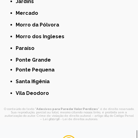
Jardins
Mercado
Morro da Pólvora
Morro dos Ingleses
Paraíso
Ponte Grande
Ponte Pequena
Santa Ifigênia
Vila Deodoro
O conteúdo do texto "
Adesivos para Parede Valor Perdizes
" é de direito reservado.
Sua reprodução, parcial ou total, mesmo citando nossos links, é proibida sem a
autorização do autor. Crime de violação de direito autoral – artigo 184 do Código Penal
–
Lei 9610/98 - Lei de direitos autorais
.