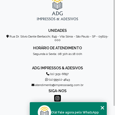
UNIDADES
Rua Dr. Sílvio Dante Bertacchi, 849 - Vila Sônia - São Paulo - SP - 05625-
000
HORÁRIO DE ATENDIMENTO
Segunda à Sexta: 08:30h às 18:00h
ADG IMPRESSOS & ADESIVOS
(11) 3151-6697
(11) 99502-4843
atendimento@impressosadg.com.br
SIGA-NOS
MENU
Olá! Fale agora pelo WhatsApp