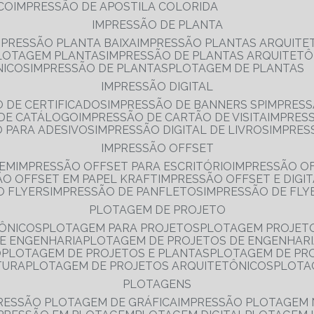
NCO
IMPRESSÃO DE APOSTILA COLORIDA
IMPRESSÃO DE PLANTA
MPRESSÃO PLANTA BAIXA
IMPRESSÃO PLANTAS ARQUITE
PLOTAGEM PLANTAS
IMPRESSÃO DE PLANTAS ARQUITETÔ
NICOS
IMPRESSÃO DE PLANTAS
PLOTAGEM DE PLANTAS
IMPRESSÃO DIGITAL
O DE CERTIFICADOS
IMPRESSÃO DE BANNERS SP
IMPRESS
 DE CATÁLOGO
IMPRESSÃO DE CARTÃO DE VISITA
IMPRES
O PARA ADESIVOS
IMPRESSÃO DIGITAL DE LIVROS
IMPRES
IMPRESSÃO OFFSET
GEM
IMPRESSÃO OFFSET PARA ESCRITÓRIO
IMPRESSÃO O
ÃO OFFSET EM PAPEL KRAFT
IMPRESSÃO OFFSET E DIGI
O FLYERS
IMPRESSÃO DE PANFLETOS
IMPRESSÃO DE FLY
PLOTAGEM DE PROJETO
TÔNICOS
PLOTAGEM PARA PROJETOS
PLOTAGEM PROJET
DE ENGENHARIA
PLOTAGEM DE PROJETOS DE ENGENHAR
O
PLOTAGEM DE PROJETOS E PLANTAS
PLOTAGEM DE PR
TURA
PLOTAGEM DE PROJETOS ARQUITETÔNICOS
PLOT
PLOTAGENS
RESSÃO PLOTAGEM DE GRÁFICA
IMPRESSÃO PLOTAGEM 