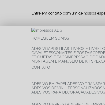
Entre em contato com um de nossos espec
HOME
QUEM SOMOS
ADESIVO
APOSTILAS, LIVROS E LIVRET
CAVALETES
CONVITES E POSTAIS
CRED
ETIQUETAS E TAGS
IMPRESSÃO DE DADO
MONTAGEM E MANUSEIO DE KITS
PLAC
CONTATO
ADESIVO EM PAPEL
ADESIVO TRANSPA
ADESIVOS DE VINIL PERSONALIZADOS
ADESIVOS PARA DECORAÇÃO
ADESIVO
ADESIVO EMPRESA
ADESIVO DE EMPR