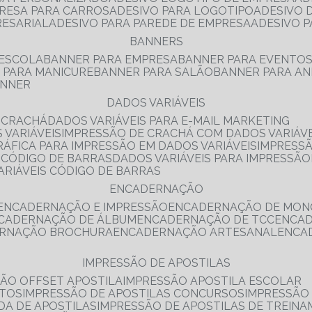
PRESA PARA CARROS
ADESIVO PARA LOGOTIPO
ADESIVO
RESARIAL
ADESIVO PARA PAREDE DE EMPRESA
ADESIVO 
BANNERS
 ESCOLA
BANNER PARA EMPRESA
BANNER PARA EVENTO
R PARA MANICURE
BANNER PARA SALÃO
BANNER PARA AN
ANNER
DADOS VARIÁVEIS
E CRACHÁ
DADOS VARIÁVEIS PARA E-MAIL MARKETING
 VARIÁVEIS
IMPRESSÃO DE CRACHÁ COM DADOS VARIÁVE
GRÁFICA PARA IMPRESSÃO EM DADOS VARIÁVEIS
IMPRESS
E CÓDIGO DE BARRAS
DADOS VARIÁVEIS PARA IMPRESSÃO
VARIÁVEIS CÓDIGO DE BARRAS
ENCADERNAÇÃO
ENCADERNAÇÃO E IMPRESSÃO
ENCADERNAÇÃO DE MON
NCADERNAÇÃO DE ÁLBUM
ENCADERNAÇÃO DE TCC
ENCA
ERNAÇÃO BROCHURA
ENCADERNAÇÃO ARTESANAL
ENC
IMPRESSÃO DE APOSTILAS
SÃO OFFSET APOSTILA
IMPRESSÃO APOSTILA ESCOLAR
NTOS
IMPRESSÃO DE APOSTILAS CONCURSOS
IMPRESSÃO
DA DE APOSTILAS
IMPRESSÃO DE APOSTILAS DE TREIN