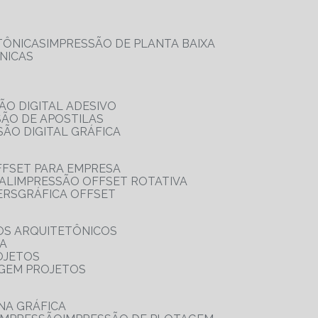
TÔNICAS
IMPRESSÃO DE PLANTA BAIXA
NICAS
ÃO DIGITAL ADESIVO
SÃO DE APOSTILAS
SÃO DIGITAL GRÁFICA
FFSET PARA EMPRESA
TAL
IMPRESSÃO OFFSET ROTATIVA
ERS
GRÁFICA OFFSET
OS ARQUITETÔNICOS
IA
OJETOS
AGEM PROJETOS
NA GRÁFICA