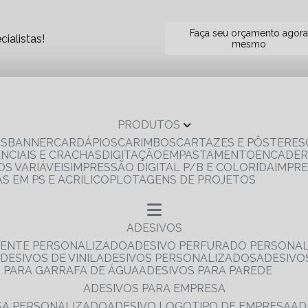
Faça seu orçamento agor
ialistas!
mesmo
PRODUTOS
OS
BANNER
CARDÁPIOS
CARIMBOS
CARTAZES E PÔSTERES
ENCIAIS E CRACHÁS
DIGITAÇÃO
EMPASTAMENTO
ENCADE
S VARIÁVEIS
IMPRESSÃO DIGITAL P/B E COLORIDA
IMPR
AS EM PS E ACRÍLICO
PLOTAGENS DE PROJETOS
ADESIVOS
RENTE PERSONALIZADO
ADESIVO PERFURADO PERSONA
ADESIVOS DE VINIL
ADESIVOS PERSONALIZADOS
ADESIV
S PARA GARRAFA DE ÁGUA
ADESIVOS PARA PAREDE
ADESIVOS PARA EMPRESA
ESA PERSONALIZADO
ADESIVO LOGOTIPO DE EMPRESA
A