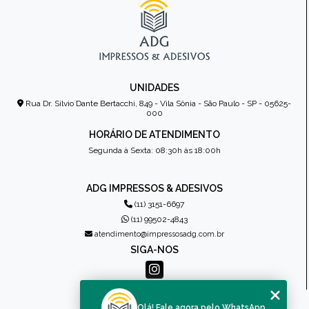
UNIDADES
Rua Dr. Sílvio Dante Bertacchi, 849 - Vila Sônia - São Paulo - SP - 05625-
000
HORÁRIO DE ATENDIMENTO
Segunda à Sexta: 08:30h às 18:00h
ADG IMPRESSOS & ADESIVOS
(11) 3151-6697
(11) 99502-4843
atendimento@impressosadg.com.br
SIGA-NOS
MENU
Olá! Fale agora pelo WhatsApp