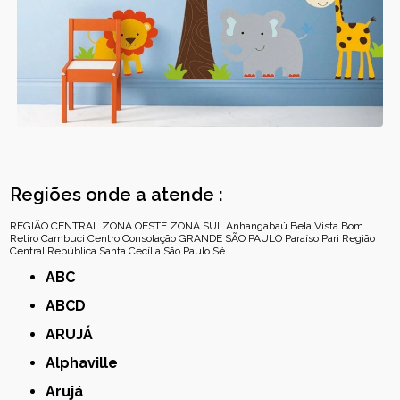
Regiões onde a atende :
REGIÃO CENTRAL
ZONA OESTE
ZONA SUL
Anhangabaú
Bela Vista
Bom
Retiro
Cambuci
Centro
Consolação
GRANDE SÃO PAULO
Paraíso
Pari
Região
Central
República
Santa Cecília
São Paulo
Sé
ABC
ABCD
ARUJÁ
Alphaville
Arujá