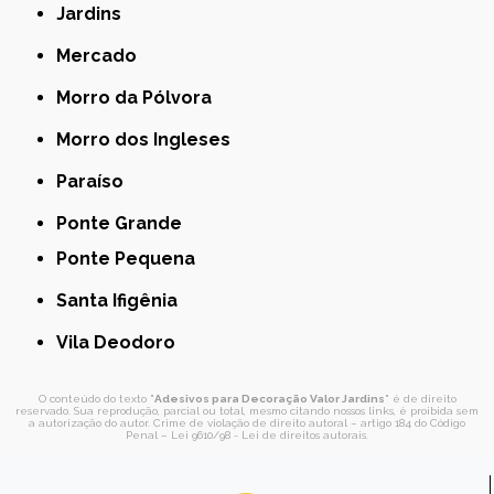
Jardins
Mercado
Morro da Pólvora
Morro dos Ingleses
Paraíso
Ponte Grande
Ponte Pequena
Santa Ifigênia
Vila Deodoro
O conteúdo do texto "
Adesivos para Decoração Valor Jardins
" é de direito
reservado. Sua reprodução, parcial ou total, mesmo citando nossos links, é proibida sem
a autorização do autor. Crime de violação de direito autoral – artigo 184 do Código
Penal –
Lei 9610/98 - Lei de direitos autorais
.