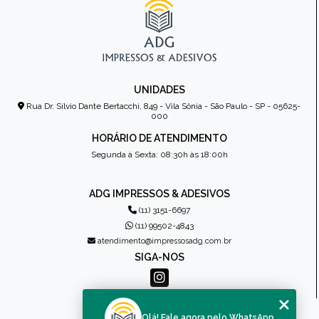
UNIDADES
Rua Dr. Sílvio Dante Bertacchi, 849 - Vila Sônia - São Paulo - SP - 05625-
000
HORÁRIO DE ATENDIMENTO
Segunda à Sexta: 08:30h às 18:00h
ADG IMPRESSOS & ADESIVOS
(11) 3151-6697
(11) 99502-4843
atendimento@impressosadg.com.br
SIGA-NOS
MENU
Olá! Fale agora pelo WhatsApp