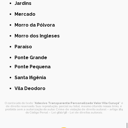
Jardins
Mercado
Morro da Pólvora
Morro dos Ingleses
Paraíso
Ponte Grande
Ponte Pequena
Santa Ifigênia
Vila Deodoro
O conteúdo do texto "
Adesivo Transparente Personalizado Valor Vila Curuçá
" é
de direito reservado. Sua reprodução, parcial ou total, mesmo citando nossos links, é
proibida sem a autorização do autor. Crime de violação de direito autoral – artigo 184
do Código Penal –
Lei 9610/98 - Lei de direitos autorais
.