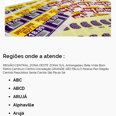
Regiões onde a atende :
REGIÃO CENTRAL
ZONA OESTE
ZONA SUL
Anhangabaú
Bela Vista
Bom
Retiro
Cambuci
Centro
Consolação
GRANDE SÃO PAULO
Paraíso
Pari
Região
Central
República
Santa Cecília
São Paulo
Sé
ABC
ABCD
ARUJÁ
Alphaville
Arujá