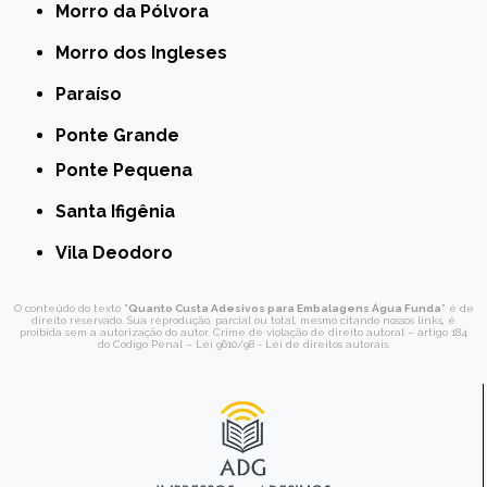
Morro da Pólvora
Morro dos Ingleses
Paraíso
Ponte Grande
Ponte Pequena
Santa Ifigênia
Vila Deodoro
O conteúdo do texto "
Quanto Custa Adesivos para Embalagens Água Funda
" é de
direito reservado. Sua reprodução, parcial ou total, mesmo citando nossos links, é
proibida sem a autorização do autor. Crime de violação de direito autoral – artigo 184
do Código Penal –
Lei 9610/98 - Lei de direitos autorais
.