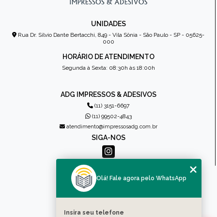
UNIDADES
Rua Dr. Sílvio Dante Bertacchi, 849 - Vila Sônia - São Paulo - SP - 05625-
000
HORÁRIO DE ATENDIMENTO
Segunda à Sexta: 08:30h às 18:00h
ADG IMPRESSOS & ADESIVOS
(11) 3151-6697
(11) 99502-4843
atendimento@impressosadg.com.br
SIGA-NOS
MENU
Olá! Fale agora pelo WhatsApp
HOME
QUEM SOMOS
PRODUTOS
Insira seu telefone