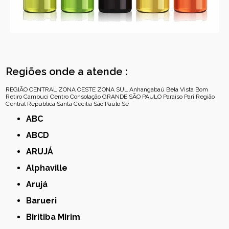
Regiões onde a atende :
REGIÃO CENTRAL
ZONA OESTE
ZONA SUL
Anhangabaú
Bela Vista
Bom
Retiro
Cambuci
Centro
Consolação
GRANDE SÃO PAULO
Paraíso
Pari
Região
Central
República
Santa Cecília
São Paulo
Sé
ABC
ABCD
ARUJÁ
Alphaville
Arujá
Barueri
Biritiba Mirim