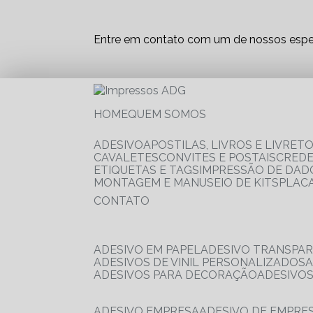
Entre em contato com um de nossos espec
HOME
QUEM SOMOS
ADESIVO
APOSTILAS, LIVROS E LIVRET
CAVALETES
CONVITES E POSTAIS
CRED
ETIQUETAS E TAGS
IMPRESSÃO DE DADO
MONTAGEM E MANUSEIO DE KITS
PLAC
CONTATO
ADESIVO EM PAPEL
ADESIVO TRANSPA
ADESIVOS DE VINIL PERSONALIZADOS
ADESIVOS PARA DECORAÇÃO
ADESIVO
ADESIVO EMPRESA
ADESIVO DE EMPR