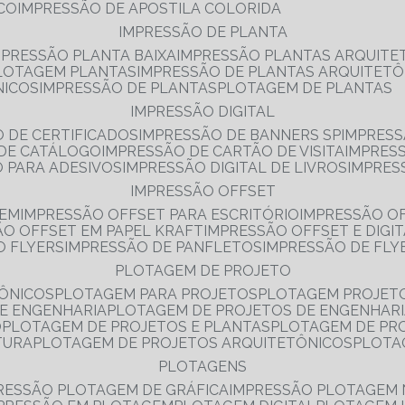
NCO
IMPRESSÃO DE APOSTILA COLORIDA
IMPRESSÃO DE PLANTA
MPRESSÃO PLANTA BAIXA
IMPRESSÃO PLANTAS ARQUITE
PLOTAGEM PLANTAS
IMPRESSÃO DE PLANTAS ARQUITETÔ
NICOS
IMPRESSÃO DE PLANTAS
PLOTAGEM DE PLANTAS
IMPRESSÃO DIGITAL
O DE CERTIFICADOS
IMPRESSÃO DE BANNERS SP
IMPRESS
 DE CATÁLOGO
IMPRESSÃO DE CARTÃO DE VISITA
IMPRES
O PARA ADESIVOS
IMPRESSÃO DIGITAL DE LIVROS
IMPRES
IMPRESSÃO OFFSET
GEM
IMPRESSÃO OFFSET PARA ESCRITÓRIO
IMPRESSÃO O
ÃO OFFSET EM PAPEL KRAFT
IMPRESSÃO OFFSET E DIGI
O FLYERS
IMPRESSÃO DE PANFLETOS
IMPRESSÃO DE FLY
PLOTAGEM DE PROJETO
TÔNICOS
PLOTAGEM PARA PROJETOS
PLOTAGEM PROJET
DE ENGENHARIA
PLOTAGEM DE PROJETOS DE ENGENHAR
O
PLOTAGEM DE PROJETOS E PLANTAS
PLOTAGEM DE PR
TURA
PLOTAGEM DE PROJETOS ARQUITETÔNICOS
PLOT
PLOTAGENS
RESSÃO PLOTAGEM DE GRÁFICA
IMPRESSÃO PLOTAGEM 