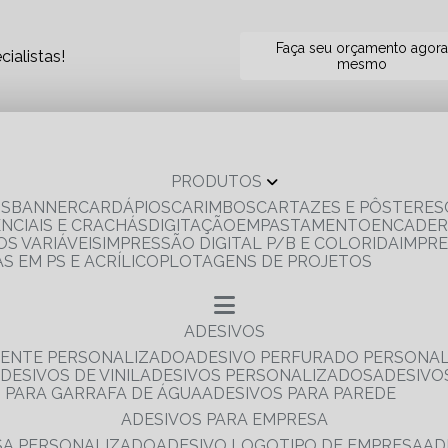
Faça seu orçamento agor
ialistas!
mesmo
PRODUTOS
OS
BANNER
CARDÁPIOS
CARIMBOS
CARTAZES E PÔSTERES
ENCIAIS E CRACHÁS
DIGITAÇÃO
EMPASTAMENTO
ENCADE
S VARIÁVEIS
IMPRESSÃO DIGITAL P/B E COLORIDA
IMPR
AS EM PS E ACRÍLICO
PLOTAGENS DE PROJETOS
ADESIVOS
RENTE PERSONALIZADO
ADESIVO PERFURADO PERSONA
ADESIVOS DE VINIL
ADESIVOS PERSONALIZADOS
ADESIV
S PARA GARRAFA DE ÁGUA
ADESIVOS PARA PAREDE
ADESIVOS PARA EMPRESA
ESA PERSONALIZADO
ADESIVO LOGOTIPO DE EMPRESA
A