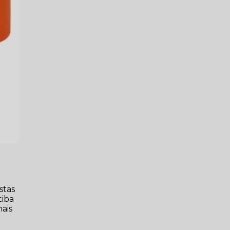
stas
tiba
mais