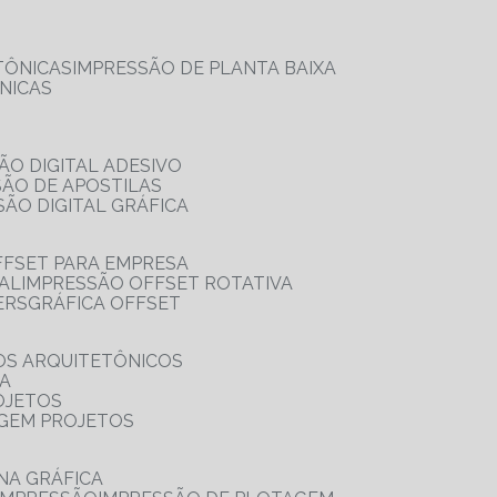
TÔNICAS
IMPRESSÃO DE PLANTA BAIXA
NICAS
ÃO DIGITAL ADESIVO
SÃO DE APOSTILAS
SÃO DIGITAL GRÁFICA
FFSET PARA EMPRESA
TAL
IMPRESSÃO OFFSET ROTATIVA
ERS
GRÁFICA OFFSET
OS ARQUITETÔNICOS
IA
OJETOS
AGEM PROJETOS
NA GRÁFICA