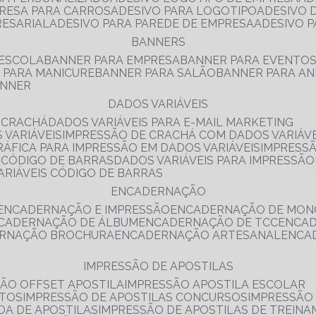
PRESA PARA CARROS
ADESIVO PARA LOGOTIPO
ADESIVO
RESARIAL
ADESIVO PARA PAREDE DE EMPRESA
ADESIVO 
BANNERS
 ESCOLA
BANNER PARA EMPRESA
BANNER PARA EVENTO
R PARA MANICURE
BANNER PARA SALÃO
BANNER PARA AN
ANNER
DADOS VARIÁVEIS
E CRACHÁ
DADOS VARIÁVEIS PARA E-MAIL MARKETING
 VARIÁVEIS
IMPRESSÃO DE CRACHÁ COM DADOS VARIÁVE
GRÁFICA PARA IMPRESSÃO EM DADOS VARIÁVEIS
IMPRESS
E CÓDIGO DE BARRAS
DADOS VARIÁVEIS PARA IMPRESSÃO
VARIÁVEIS CÓDIGO DE BARRAS
ENCADERNAÇÃO
ENCADERNAÇÃO E IMPRESSÃO
ENCADERNAÇÃO DE MON
NCADERNAÇÃO DE ÁLBUM
ENCADERNAÇÃO DE TCC
ENCA
ERNAÇÃO BROCHURA
ENCADERNAÇÃO ARTESANAL
ENC
IMPRESSÃO DE APOSTILAS
SÃO OFFSET APOSTILA
IMPRESSÃO APOSTILA ESCOLAR
NTOS
IMPRESSÃO DE APOSTILAS CONCURSOS
IMPRESSÃO
DA DE APOSTILAS
IMPRESSÃO DE APOSTILAS DE TREIN