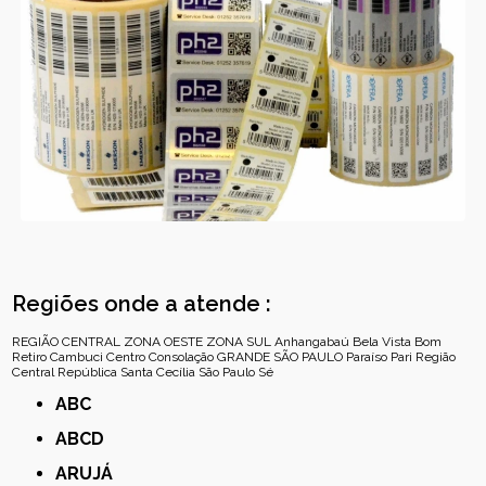
Regiões onde a atende :
REGIÃO CENTRAL
ZONA OESTE
ZONA SUL
Anhangabaú
Bela Vista
Bom
Retiro
Cambuci
Centro
Consolação
GRANDE SÃO PAULO
Paraíso
Pari
Região
Central
República
Santa Cecília
São Paulo
Sé
ABC
ABCD
ARUJÁ