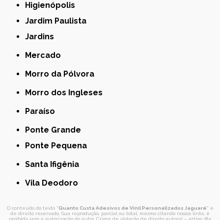
Higienópolis
Jardim Paulista
Jardins
Mercado
Morro da Pólvora
Morro dos Ingleses
Paraíso
Ponte Grande
Ponte Pequena
Santa Ifigênia
Vila Deodoro
O conteúdo do texto "
Quanto Custa Adesivos de Vinil Personalizados Jaguaré
" é
de direito reservado. Sua reprodução, parcial ou total, mesmo citando nossos links, é
proibida sem a autorização do autor. Crime de violação de direito autoral – artigo 184