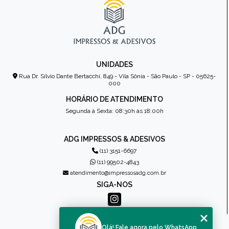
UNIDADES
Rua Dr. Sílvio Dante Bertacchi, 849 - Vila Sônia - São Paulo - SP - 05625-
000
HORÁRIO DE ATENDIMENTO
Segunda à Sexta: 08:30h às 18:00h
ADG IMPRESSOS & ADESIVOS
(11) 3151-6697
(11) 99502-4843
atendimento@impressosadg.com.br
SIGA-NOS
MENU
Olá! Fale agora pelo WhatsApp