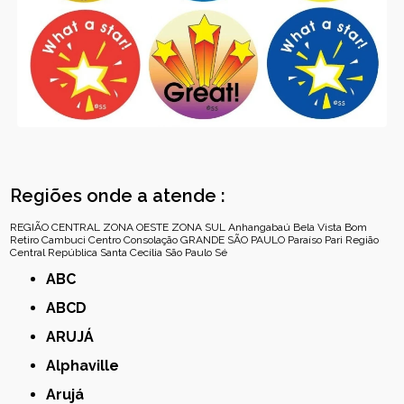
Regiões onde a atende :
REGIÃO CENTRAL
ZONA OESTE
ZONA SUL
Anhangabaú
Bela Vista
Bom
Retiro
Cambuci
Centro
Consolação
GRANDE SÃO PAULO
Paraíso
Pari
Região
Central
República
Santa Cecília
São Paulo
Sé
ABC
ABCD
ARUJÁ
Alphaville
Arujá