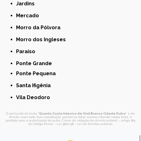
Jardins
Mercado
Morro da Pólvora
Morro dos Ingleses
Paraíso
Ponte Grande
Ponte Pequena
Santa Ifigênia
Vila Deodoro
O conteúdo do texto "
Quanto Custa Adesivo de Vinil Branco Cidade Dutra
" é de
direito reservado. Sua reprodução, parcial ou total, mesmo citando nossos links, é
proibida sem a autorização do autor. Crime de violação de direito autoral – artigo 184
do Código Penal –
Lei 9610/98 - Lei de direitos autorais
.