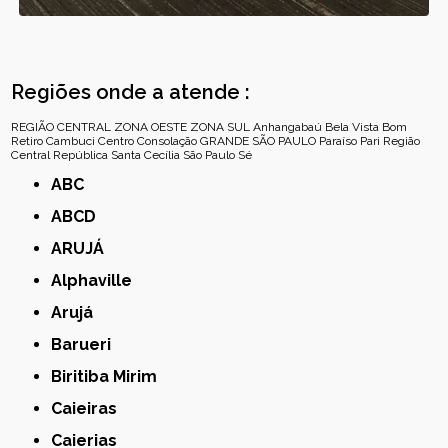
Regiões onde a atende :
REGIÃO CENTRAL
ZONA OESTE
ZONA SUL
Anhangabaú
Bela Vista
Bom
Retiro
Cambuci
Centro
Consolação
GRANDE SÃO PAULO
Paraíso
Pari
Região
Central
República
Santa Cecília
São Paulo
Sé
ABC
ABCD
ARUJÁ
Alphaville
Arujá
Barueri
Biritiba Mirim
Caieiras
Caierias