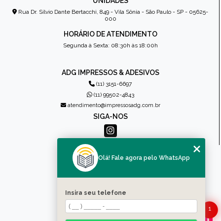
UNIDADES
Rua Dr. Sílvio Dante Bertacchi, 849 - Vila Sônia - São Paulo - SP - 05625-
000
HORÁRIO DE ATENDIMENTO
Segunda à Sexta: 08:30h às 18:00h
ADG IMPRESSOS & ADESIVOS
(11) 3151-6697
(11) 99502-4843
atendimento@impressosadg.com.br
SIGA-NOS
MENU
Olá! Fale agora pelo WhatsApp
HOME
QUEM SOMOS
PRODUTOS
Insira seu telefone
CONTATO
1
CATEGORIAS
MAPA DO SITE