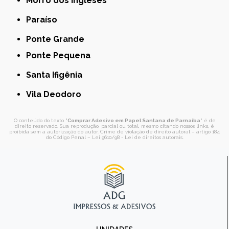
Morro dos Ingleses
Paraíso
Ponte Grande
Ponte Pequena
Santa Ifigênia
Vila Deodoro
O conteúdo do texto "
Comprar Adesivo em Papel Santana de Parnaíba
" é de
direito reservado. Sua reprodução, parcial ou total, mesmo citando nossos links, é
proibida sem a autorização do autor. Crime de violação de direito autoral – artigo 184
do Código Penal –
Lei 9610/98 - Lei de direitos autorais
.