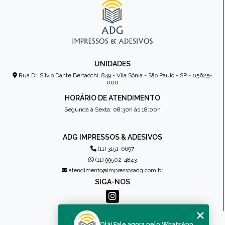
UNIDADES
Rua Dr. Sílvio Dante Bertacchi, 849 - Vila Sônia - São Paulo - SP - 05625-
000
HORÁRIO DE ATENDIMENTO
Segunda à Sexta: 08:30h às 18:00h
ADG IMPRESSOS & ADESIVOS
(11) 3151-6697
(11) 99502-4843
atendimento@impressosadg.com.br
SIGA-NOS
MENU
Olá! Fale agora pelo WhatsApp