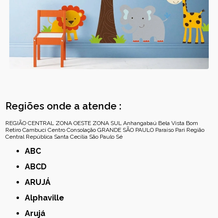
Regiões onde a atende :
REGIÃO CENTRAL
ZONA OESTE
ZONA SUL
Anhangabaú
Bela Vista
Bom
Retiro
Cambuci
Centro
Consolação
GRANDE SÃO PAULO
Paraíso
Pari
Região
Central
República
Santa Cecília
São Paulo
Sé
ABC
ABCD
ARUJÁ
Alphaville
Arujá