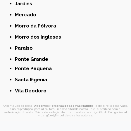
Jardins
Mercado
Morro da Pólvora
Morro dos Ingleses
Paraíso
Ponte Grande
Ponte Pequena
Santa Ifigênia
Vila Deodoro
O conteúdo do texto "
Adesivos Personalizados Vila Matilde
" é de direito reservado.
Sua reprodução, parcial ou total, mesmo citando nossos links, é proibida sem a
autorização do autor. Crime de violação de direito autoral – artigo 184 do Código Penal
–
Lei 9610/98 - Lei de direitos autorais
.