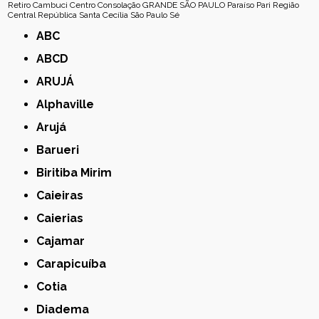
Retiro
Cambuci
Centro
Consolação
GRANDE SÃO PAULO
Paraíso
Pari
Região
Central
República
Santa Cecília
São Paulo
Sé
ABC
ABCD
ARUJÁ
Alphaville
Arujá
Barueri
Biritiba Mirim
Caieiras
Caierias
Cajamar
Carapicuíba
Cotia
Diadema