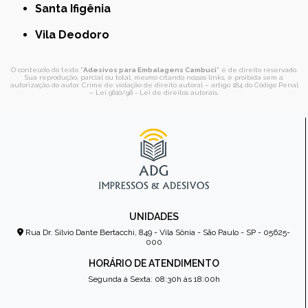
Santa Ifigênia
Vila Deodoro
O conteúdo do texto "
Adesivos para Embalagens Cambuci
" é de direito reservado.
Sua reprodução, parcial ou total, mesmo citando nossos links, é proibida sem a
autorização do autor. Crime de violação de direito autoral – artigo 184 do Código Penal
–
Lei 9610/98 - Lei de direitos autorais
.
UNIDADES
Rua Dr. Sílvio Dante Bertacchi, 849 - Vila Sônia - São Paulo - SP - 05625-
000
HORÁRIO DE ATENDIMENTO
Segunda à Sexta: 08:30h às 18:00h