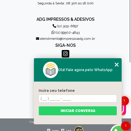
Segunda à Sexta: 08:30h às 18:00h
ADG IMPRESSOS & ADESIVOS
(11) 3151-6697
(11) 99502-4843
atendimento@impressosadg.com.br
SIGA-NOS
MENU
Olá! Fale agora pelo WhatsApp
HOME
QUEM SOMOS
PRODUTOS
Insira seu telefone
CONTATO
1
CATEGORIAS
MAPA DO SITE
INICIAR CONVERSA
Copyright © Impressos ADG. (Lei 9610 de 19/02/1998)
1
HTML
CSS