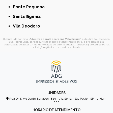
Ponte Pequena
Santa Ifigênia
Vila Deodoro
O conteúdo do texto "
Adesivos para Decoração Valor Imirim
" é de direito reservado.
Sua reprodução, parcial ou total, mesmo citando nossos links, é proibida sem a
autorização do autor. Crime de violação de direito autoral – artigo 184 do Código Penal
–
Lei 9610/98 - Lei de direitos autorais
.
UNIDADES
Rua Dr. Sílvio Dante Bertacchi, 849 - Vila Sônia - São Paulo - SP - 05625-
000
HORÁRIO DE ATENDIMENTO