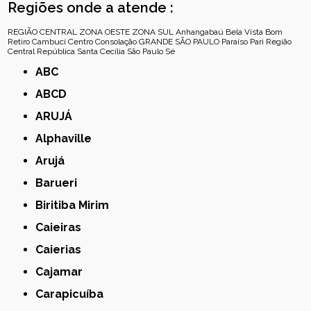
Regiões onde a atende :
REGIÃO CENTRAL
ZONA OESTE
ZONA SUL
Anhangabaú
Bela Vista
Bom
Retiro
Cambuci
Centro
Consolação
GRANDE SÃO PAULO
Paraíso
Pari
Região
Central
República
Santa Cecília
São Paulo
Sé
ABC
ABCD
ARUJÁ
Alphaville
Arujá
Barueri
Biritiba Mirim
Caieiras
Caierias
Cajamar
Carapicuíba