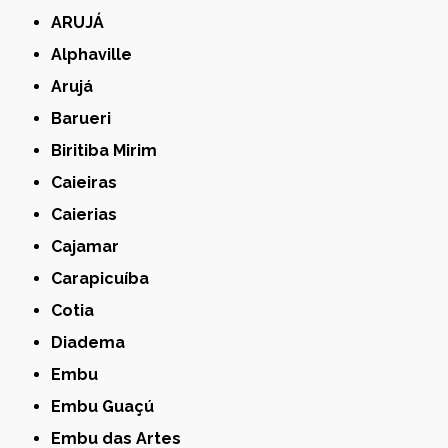
ARUJÁ
Alphaville
Arujá
Barueri
Biritiba Mirim
Caieiras
Caierias
Cajamar
Carapicuíba
Cotia
Diadema
Embu
Embu Guaçú
Embu das Artes