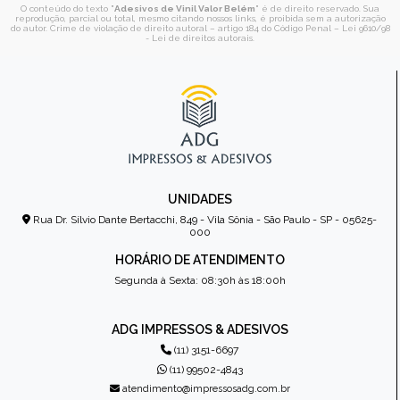
O conteúdo do texto "
Adesivos de Vinil Valor Belém
" é de direito reservado. Sua
reprodução, parcial ou total, mesmo citando nossos links, é proibida sem a autorização
do autor. Crime de violação de direito autoral – artigo 184 do Código Penal –
Lei 9610/98
- Lei de direitos autorais
.
UNIDADES
Rua Dr. Sílvio Dante Bertacchi, 849 - Vila Sônia - São Paulo - SP - 05625-
000
HORÁRIO DE ATENDIMENTO
Segunda à Sexta: 08:30h às 18:00h
ADG IMPRESSOS & ADESIVOS
(11) 3151-6697
(11) 99502-4843
atendimento@impressosadg.com.br