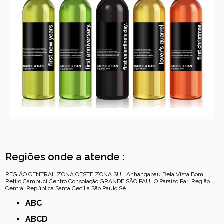
Regiões onde a atende :
REGIÃO CENTRAL
ZONA OESTE
ZONA SUL
Anhangabaú
Bela Vista
Bom
Retiro
Cambuci
Centro
Consolação
GRANDE SÃO PAULO
Paraíso
Pari
Região
Central
República
Santa Cecília
São Paulo
Sé
ABC
ABCD