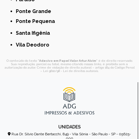
Ponte Grande
Ponte Pequena
Santa Ifigênia
Vila Deodoro
O conteúdo do texto "
Adesivo em Papel Valor Artur Alvim
" é de direito reservado.
Sua reprodução, parcial ou total, mesmo citando nossos links, é proibida sem a
autorização do autor. Crime de violação de direito autoral – artigo 184 do Código Penal
–
Lei 9610/98 - Lei de direitos autorais
.
UNIDADES
Rua Dr. Sílvio Dante Bertacchi, 849 - Vila Sônia - São Paulo - SP - 05625-
000