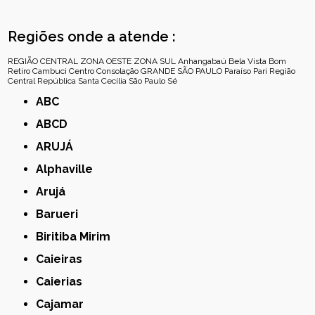
Regiões onde a atende :
REGIÃO CENTRAL
ZONA OESTE
ZONA SUL
Anhangabaú
Bela Vista
Bom
Retiro
Cambuci
Centro
Consolação
GRANDE SÃO PAULO
Paraíso
Pari
Região
Central
República
Santa Cecília
São Paulo
Sé
ABC
ABCD
ARUJÁ
Alphaville
Arujá
Barueri
Biritiba Mirim
Caieiras
Caierias
Cajamar