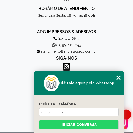
HORÁRIO DE ATENDIMENTO
Segunda à Sexta: 08:30h às 18:00h
ADG IMPRESSOS & ADESIVOS
(11) 3151-6697
(11) 99502-4843
atendimento@impressosadg.com.br
SIGA-NOS
MENU
Olá! Fale agora pelo WhatsApp
HOME
QUEM SOMOS
PRODUTOS
Insira seu telefone
CONTATO
1
CATEGORIAS
MAPA DO SITE
INICIAR CONVERSA