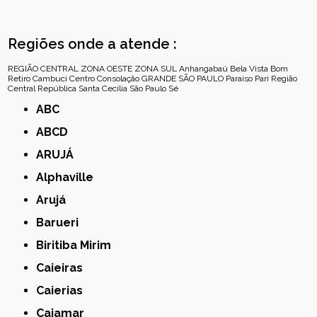
Regiões onde a atende :
REGIÃO CENTRAL
ZONA OESTE
ZONA SUL
Anhangabaú
Bela Vista
Bom
Retiro
Cambuci
Centro
Consolação
GRANDE SÃO PAULO
Paraíso
Pari
Região
Central
República
Santa Cecília
São Paulo
Sé
ABC
ABCD
ARUJÁ
Alphaville
Arujá
Barueri
Biritiba Mirim
Caieiras
Caierias
Cajamar