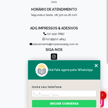
000
HORÁRIO DE ATENDIMENTO
Segunda à Sexta: 08:30h às 18:00h
ADG IMPRESSOS & ADESIVOS
(11) 3151-6697
(11) 99502-4843
atendimento@impressosadg.com.br
SIGA-NOS
MENU
Olá! Fale agora pelo WhatsApp
HOME
QUEM SOMOS
PRODUTOS
Insira seu telefone
CONTATO
1
CATEGORIAS
MAPA DO SITE
INICIAR CONVERSA