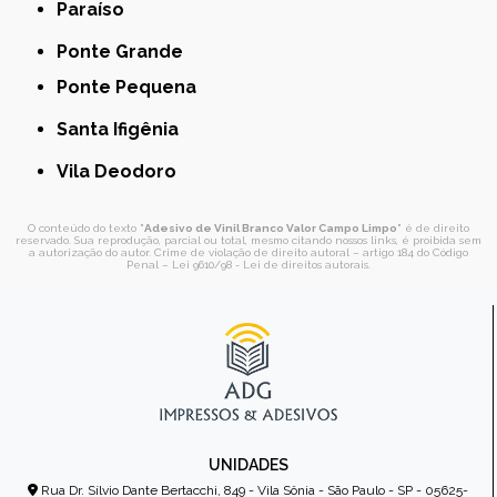
Paraíso
Ponte Grande
Ponte Pequena
Santa Ifigênia
Vila Deodoro
O conteúdo do texto "
Adesivo de Vinil Branco Valor Campo Limpo
" é de direito
reservado. Sua reprodução, parcial ou total, mesmo citando nossos links, é proibida sem
a autorização do autor. Crime de violação de direito autoral – artigo 184 do Código
Penal –
Lei 9610/98 - Lei de direitos autorais
.
UNIDADES
Rua Dr. Sílvio Dante Bertacchi, 849 - Vila Sônia - São Paulo - SP - 05625-