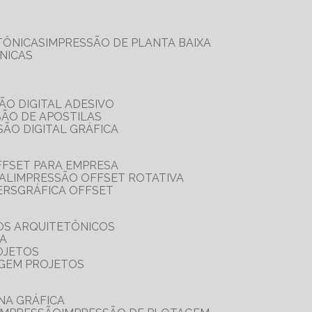
TÔNICAS
IMPRESSÃO DE PLANTA BAIXA
NICAS
ÃO DIGITAL ADESIVO
SÃO DE APOSTILAS
SÃO DIGITAL GRÁFICA
FFSET PARA EMPRESA
TAL
IMPRESSÃO OFFSET ROTATIVA
ERS
GRÁFICA OFFSET
OS ARQUITETÔNICOS
IA
OJETOS
AGEM PROJETOS
NA GRÁFICA