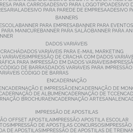
PRESA PARA CARROS
ADESIVO PARA LOGOTIPO
ADESIVO
RESARIAL
ADESIVO PARA PAREDE DE EMPRESA
ADESIVO 
BANNERS
 ESCOLA
BANNER PARA EMPRESA
BANNER PARA EVENTO
R PARA MANICURE
BANNER PARA SALÃO
BANNER PARA AN
ANNER
DADOS VARIÁVEIS
E CRACHÁ
DADOS VARIÁVEIS PARA E-MAIL MARKETING
 VARIÁVEIS
IMPRESSÃO DE CRACHÁ COM DADOS VARIÁVE
GRÁFICA PARA IMPRESSÃO EM DADOS VARIÁVEIS
IMPRESS
E CÓDIGO DE BARRAS
DADOS VARIÁVEIS PARA IMPRESSÃO
VARIÁVEIS CÓDIGO DE BARRAS
ENCADERNAÇÃO
ENCADERNAÇÃO E IMPRESSÃO
ENCADERNAÇÃO DE MON
NCADERNAÇÃO DE ÁLBUM
ENCADERNAÇÃO DE TCC
ENCA
ERNAÇÃO BROCHURA
ENCADERNAÇÃO ARTESANAL
ENC
IMPRESSÃO DE APOSTILAS
SÃO OFFSET APOSTILA
IMPRESSÃO APOSTILA ESCOLAR
NTOS
IMPRESSÃO DE APOSTILAS CONCURSOS
IMPRESSÃO
DA DE APOSTILAS
IMPRESSÃO DE APOSTILAS DE TREIN