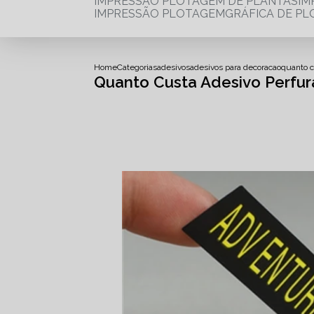
IMPRESSÃO PLOTAGEM DE PLANTAS
I
IMPRESSÃO PLOTAGEM
GRÁFICA DE P
Home
Categorias
adesivos
adesivos para decoracao
quanto c
Quanto Custa Adesivo Perfur