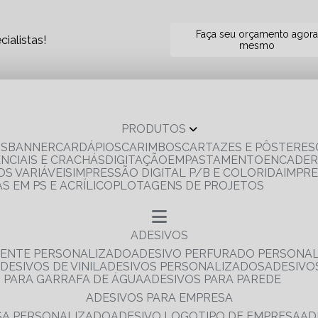
Faça seu orçamento agor
ialistas!
mesmo
PRODUTOS
OS
BANNER
CARDÁPIOS
CARIMBOS
CARTAZES E PÔSTERES
ENCIAIS E CRACHÁS
DIGITAÇÃO
EMPASTAMENTO
ENCADE
S VARIÁVEIS
IMPRESSÃO DIGITAL P/B E COLORIDA
IMPR
AS EM PS E ACRÍLICO
PLOTAGENS DE PROJETOS
ADESIVOS
RENTE PERSONALIZADO
ADESIVO PERFURADO PERSONA
ADESIVOS DE VINIL
ADESIVOS PERSONALIZADOS
ADESIV
S PARA GARRAFA DE ÁGUA
ADESIVOS PARA PAREDE
ADESIVOS PARA EMPRESA
ESA PERSONALIZADO
ADESIVO LOGOTIPO DE EMPRESA
A