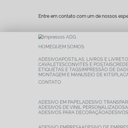
Entre em contato com um de nossos espec
HOME
QUEM SOMOS
ADESIVO
APOSTILAS, LIVROS E LIVRET
CAVALETES
CONVITES E POSTAIS
CRED
ETIQUETAS E TAGS
IMPRESSÃO DE DADO
MONTAGEM E MANUSEIO DE KITS
PLAC
CONTATO
ADESIVO EM PAPEL
ADESIVO TRANSPA
ADESIVOS DE VINIL PERSONALIZADOS
ADESIVOS PARA DECORAÇÃO
ADESIVO
ADESIVO EMPRESA
ADESIVO DE EMPR