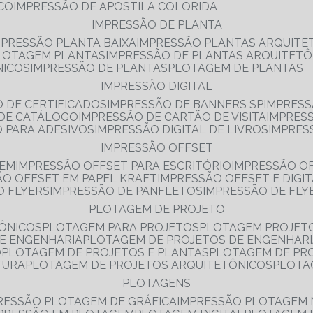
NCO
IMPRESSÃO DE APOSTILA COLORIDA
IMPRESSÃO DE PLANTA
MPRESSÃO PLANTA BAIXA
IMPRESSÃO PLANTAS ARQUITE
PLOTAGEM PLANTAS
IMPRESSÃO DE PLANTAS ARQUITETÔ
NICOS
IMPRESSÃO DE PLANTAS
PLOTAGEM DE PLANTAS
IMPRESSÃO DIGITAL
O DE CERTIFICADOS
IMPRESSÃO DE BANNERS SP
IMPRESS
 DE CATÁLOGO
IMPRESSÃO DE CARTÃO DE VISITA
IMPRES
O PARA ADESIVOS
IMPRESSÃO DIGITAL DE LIVROS
IMPRES
IMPRESSÃO OFFSET
GEM
IMPRESSÃO OFFSET PARA ESCRITÓRIO
IMPRESSÃO O
ÃO OFFSET EM PAPEL KRAFT
IMPRESSÃO OFFSET E DIGI
O FLYERS
IMPRESSÃO DE PANFLETOS
IMPRESSÃO DE FLY
PLOTAGEM DE PROJETO
TÔNICOS
PLOTAGEM PARA PROJETOS
PLOTAGEM PROJET
DE ENGENHARIA
PLOTAGEM DE PROJETOS DE ENGENHAR
O
PLOTAGEM DE PROJETOS E PLANTAS
PLOTAGEM DE PR
TURA
PLOTAGEM DE PROJETOS ARQUITETÔNICOS
PLOT
PLOTAGENS
RESSÃO PLOTAGEM DE GRÁFICA
IMPRESSÃO PLOTAGEM 