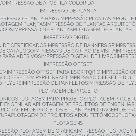
NCO
IMPRESSÃO DE APOSTILA COLORIDA
IMPRESSÃO DE PLANTA
MPRESSÃO PLANTA BAIXA
IMPRESSÃO PLANTAS ARQUITE
PLOTAGEM PLANTAS
IMPRESSÃO DE PLANTAS ARQUITETÔ
NICOS
IMPRESSÃO DE PLANTAS
PLOTAGEM DE PLANTAS
IMPRESSÃO DIGITAL
O DE CERTIFICADOS
IMPRESSÃO DE BANNERS SP
IMPRESS
 DE CATÁLOGO
IMPRESSÃO DE CARTÃO DE VISITA
IMPRES
O PARA ADESIVOS
IMPRESSÃO DIGITAL DE LIVROS
IMPRES
IMPRESSÃO OFFSET
GEM
IMPRESSÃO OFFSET PARA ESCRITÓRIO
IMPRESSÃO O
ÃO OFFSET EM PAPEL KRAFT
IMPRESSÃO OFFSET E DIGI
O FLYERS
IMPRESSÃO DE PANFLETOS
IMPRESSÃO DE FLY
PLOTAGEM DE PROJETO
TÔNICOS
PLOTAGEM PARA PROJETOS
PLOTAGEM PROJET
DE ENGENHARIA
PLOTAGEM DE PROJETOS DE ENGENHAR
O
PLOTAGEM DE PROJETOS E PLANTAS
PLOTAGEM DE PR
TURA
PLOTAGEM DE PROJETOS ARQUITETÔNICOS
PLOT
PLOTAGENS
RESSÃO PLOTAGEM DE GRÁFICA
IMPRESSÃO PLOTAGEM 