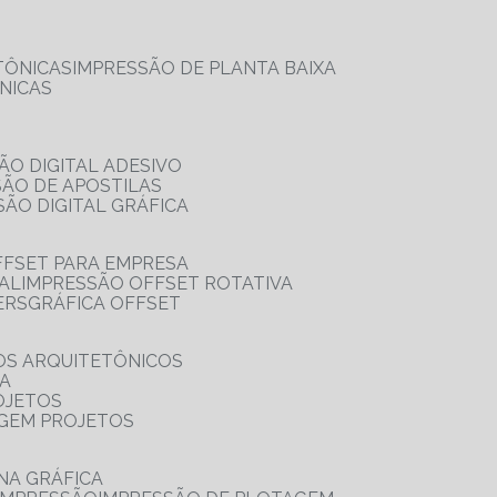
TÔNICAS
IMPRESSÃO DE PLANTA BAIXA
NICAS
ÃO DIGITAL ADESIVO
SÃO DE APOSTILAS
SÃO DIGITAL GRÁFICA
FFSET PARA EMPRESA
TAL
IMPRESSÃO OFFSET ROTATIVA
ERS
GRÁFICA OFFSET
OS ARQUITETÔNICOS
IA
OJETOS
AGEM PROJETOS
NA GRÁFICA