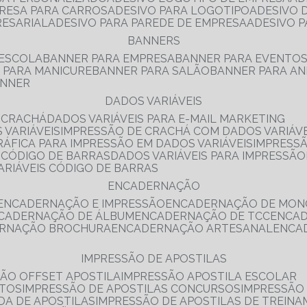
PRESA PARA CARROS
ADESIVO PARA LOGOTIPO
ADESIVO
RESARIAL
ADESIVO PARA PAREDE DE EMPRESA
ADESIVO 
BANNERS
 ESCOLA
BANNER PARA EMPRESA
BANNER PARA EVENTO
R PARA MANICURE
BANNER PARA SALÃO
BANNER PARA AN
ANNER
DADOS VARIÁVEIS
E CRACHÁ
DADOS VARIÁVEIS PARA E-MAIL MARKETING
 VARIÁVEIS
IMPRESSÃO DE CRACHÁ COM DADOS VARIÁVE
GRÁFICA PARA IMPRESSÃO EM DADOS VARIÁVEIS
IMPRESS
E CÓDIGO DE BARRAS
DADOS VARIÁVEIS PARA IMPRESSÃO
VARIÁVEIS CÓDIGO DE BARRAS
ENCADERNAÇÃO
ENCADERNAÇÃO E IMPRESSÃO
ENCADERNAÇÃO DE MON
NCADERNAÇÃO DE ÁLBUM
ENCADERNAÇÃO DE TCC
ENCA
ERNAÇÃO BROCHURA
ENCADERNAÇÃO ARTESANAL
ENC
IMPRESSÃO DE APOSTILAS
SÃO OFFSET APOSTILA
IMPRESSÃO APOSTILA ESCOLAR
NTOS
IMPRESSÃO DE APOSTILAS CONCURSOS
IMPRESSÃO
DA DE APOSTILAS
IMPRESSÃO DE APOSTILAS DE TREIN