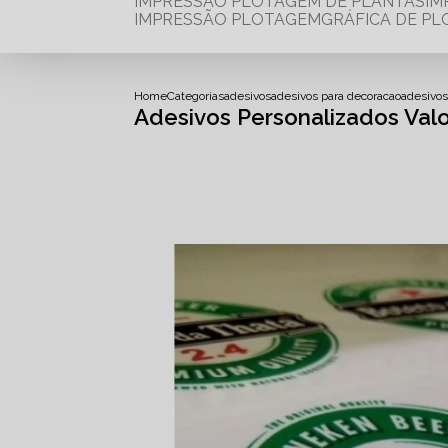
IMPRESSÃO PLOTAGEM DE PLANTAS
I
IMPRESSÃO PLOTAGEM
GRÁFICA DE P
Home
Categorias
adesivos
adesivos para decoracao
adesivos
Adesivos Personalizados Val