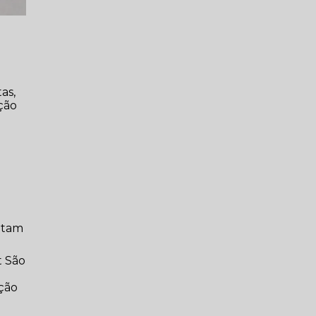
as,
ção
eitam
t São
ação