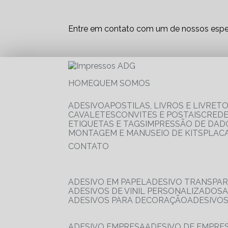
Entre em contato com um de nossos espec
HOME
QUEM SOMOS
ADESIVO
APOSTILAS, LIVROS E LIVRET
CAVALETES
CONVITES E POSTAIS
CRED
ETIQUETAS E TAGS
IMPRESSÃO DE DADO
MONTAGEM E MANUSEIO DE KITS
PLAC
CONTATO
ADESIVO EM PAPEL
ADESIVO TRANSPA
ADESIVOS DE VINIL PERSONALIZADOS
ADESIVOS PARA DECORAÇÃO
ADESIVO
ADESIVO EMPRESA
ADESIVO DE EMPR