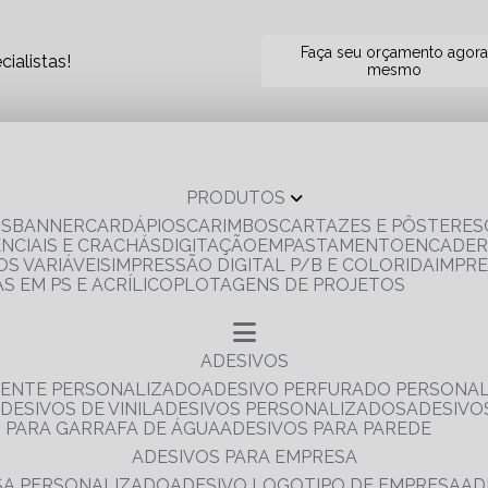
Faça seu orçamento agor
ialistas!
mesmo
PRODUTOS
OS
BANNER
CARDÁPIOS
CARIMBOS
CARTAZES E PÔSTERES
ENCIAIS E CRACHÁS
DIGITAÇÃO
EMPASTAMENTO
ENCADE
S VARIÁVEIS
IMPRESSÃO DIGITAL P/B E COLORIDA
IMPR
AS EM PS E ACRÍLICO
PLOTAGENS DE PROJETOS
ADESIVOS
RENTE PERSONALIZADO
ADESIVO PERFURADO PERSONA
ADESIVOS DE VINIL
ADESIVOS PERSONALIZADOS
ADESIV
S PARA GARRAFA DE ÁGUA
ADESIVOS PARA PAREDE
ADESIVOS PARA EMPRESA
ESA PERSONALIZADO
ADESIVO LOGOTIPO DE EMPRESA
A