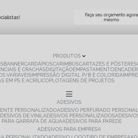
Faça seu orçamento agor
ialistas!
mesmo
PRODUTOS
OS
BANNER
CARDÁPIOS
CARIMBOS
CARTAZES E PÔSTERES
ENCIAIS E CRACHÁS
DIGITAÇÃO
EMPASTAMENTO
ENCADE
S VARIÁVEIS
IMPRESSÃO DIGITAL P/B E COLORIDA
IMPR
AS EM PS E ACRÍLICO
PLOTAGENS DE PROJETOS
ADESIVOS
RENTE PERSONALIZADO
ADESIVO PERFURADO PERSONA
ADESIVOS DE VINIL
ADESIVOS PERSONALIZADOS
ADESIV
S PARA GARRAFA DE ÁGUA
ADESIVOS PARA PAREDE
ADESIVOS PARA EMPRESA
ESA PERSONALIZADO
ADESIVO LOGOTIPO DE EMPRESA
A