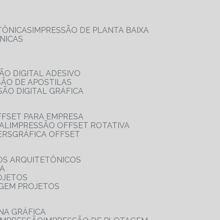
TÔNICAS
IMPRESSÃO DE PLANTA BAIXA
NICAS
ÃO DIGITAL ADESIVO
SÃO DE APOSTILAS
SÃO DIGITAL GRÁFICA
FFSET PARA EMPRESA
TAL
IMPRESSÃO OFFSET ROTATIVA
ERS
GRÁFICA OFFSET
OS ARQUITETÔNICOS
IA
OJETOS
AGEM PROJETOS
NA GRÁFICA