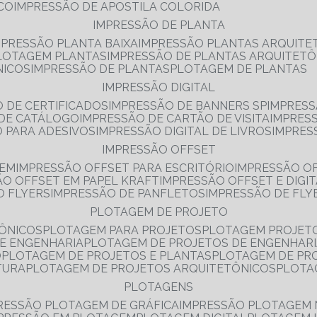
NCO
IMPRESSÃO DE APOSTILA COLORIDA
IMPRESSÃO DE PLANTA
MPRESSÃO PLANTA BAIXA
IMPRESSÃO PLANTAS ARQUITE
PLOTAGEM PLANTAS
IMPRESSÃO DE PLANTAS ARQUITETÔ
NICOS
IMPRESSÃO DE PLANTAS
PLOTAGEM DE PLANTAS
IMPRESSÃO DIGITAL
O DE CERTIFICADOS
IMPRESSÃO DE BANNERS SP
IMPRESS
 DE CATÁLOGO
IMPRESSÃO DE CARTÃO DE VISITA
IMPRES
O PARA ADESIVOS
IMPRESSÃO DIGITAL DE LIVROS
IMPRES
IMPRESSÃO OFFSET
GEM
IMPRESSÃO OFFSET PARA ESCRITÓRIO
IMPRESSÃO O
ÃO OFFSET EM PAPEL KRAFT
IMPRESSÃO OFFSET E DIGI
O FLYERS
IMPRESSÃO DE PANFLETOS
IMPRESSÃO DE FLY
PLOTAGEM DE PROJETO
TÔNICOS
PLOTAGEM PARA PROJETOS
PLOTAGEM PROJET
DE ENGENHARIA
PLOTAGEM DE PROJETOS DE ENGENHAR
O
PLOTAGEM DE PROJETOS E PLANTAS
PLOTAGEM DE PR
TURA
PLOTAGEM DE PROJETOS ARQUITETÔNICOS
PLOT
PLOTAGENS
RESSÃO PLOTAGEM DE GRÁFICA
IMPRESSÃO PLOTAGEM 