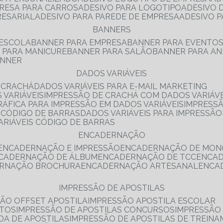
PRESA PARA CARROS
ADESIVO PARA LOGOTIPO
ADESIVO
RESARIAL
ADESIVO PARA PAREDE DE EMPRESA
ADESIVO 
BANNERS
 ESCOLA
BANNER PARA EMPRESA
BANNER PARA EVENTO
R PARA MANICURE
BANNER PARA SALÃO
BANNER PARA AN
ANNER
DADOS VARIÁVEIS
E CRACHÁ
DADOS VARIÁVEIS PARA E-MAIL MARKETING
 VARIÁVEIS
IMPRESSÃO DE CRACHÁ COM DADOS VARIÁVE
GRÁFICA PARA IMPRESSÃO EM DADOS VARIÁVEIS
IMPRESS
E CÓDIGO DE BARRAS
DADOS VARIÁVEIS PARA IMPRESSÃO
VARIÁVEIS CÓDIGO DE BARRAS
ENCADERNAÇÃO
ENCADERNAÇÃO E IMPRESSÃO
ENCADERNAÇÃO DE MON
NCADERNAÇÃO DE ÁLBUM
ENCADERNAÇÃO DE TCC
ENCA
ERNAÇÃO BROCHURA
ENCADERNAÇÃO ARTESANAL
ENC
IMPRESSÃO DE APOSTILAS
SÃO OFFSET APOSTILA
IMPRESSÃO APOSTILA ESCOLAR
NTOS
IMPRESSÃO DE APOSTILAS CONCURSOS
IMPRESSÃO
DA DE APOSTILAS
IMPRESSÃO DE APOSTILAS DE TREIN