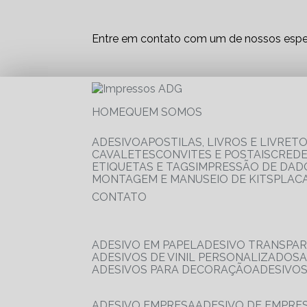
Entre em contato com um de nossos espec
HOME
QUEM SOMOS
ADESIVO
APOSTILAS, LIVROS E LIVRET
CAVALETES
CONVITES E POSTAIS
CRED
ETIQUETAS E TAGS
IMPRESSÃO DE DADO
MONTAGEM E MANUSEIO DE KITS
PLAC
CONTATO
ADESIVO EM PAPEL
ADESIVO TRANSPA
ADESIVOS DE VINIL PERSONALIZADOS
ADESIVOS PARA DECORAÇÃO
ADESIVO
ADESIVO EMPRESA
ADESIVO DE EMPR